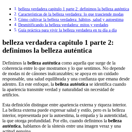
belleza verdadera capitulo 1 parte 2: definimos la belleza auténtica
Características de la belleza verdadera: lo que trasciende modas
Cómo cultivar la belleza verdadera: hábitos, salud y autoestima
Desmitificando la belleza verdadera: mitos y verdades
Guía práctica para vivir la belleza verdadera en tu día a día
belleza verdadera capitulo 1 parte 2:
definimos la belleza auténtica
Definimos la
belleza auténtica
como aquella que surge de la
coherencia entre lo que mostramos y lo que sentimos. No depende
de modas ni de cánones inalcanzables; se apoya en un cuidado
responsable, una salud equilibrada y una confianza que emana desde
adentro. En este enfoque, la
belleza auténtica
se identifica cuando
la apariencia transmite verdad y naturalidad sin necesidad de
artificios.
Esta definición distingue entre apariencia externa y riqueza interior.
La belleza externa puede expresar salud y estilo, pero es la belleza
interior, representada por la autoestima, la empatía y la autenticidad,
la que otorga profundidad. Por ello, cuando definimos la
belleza
auténtica
, hablamos de la síntesis entre una imagen veraz y una
actitud genuina.