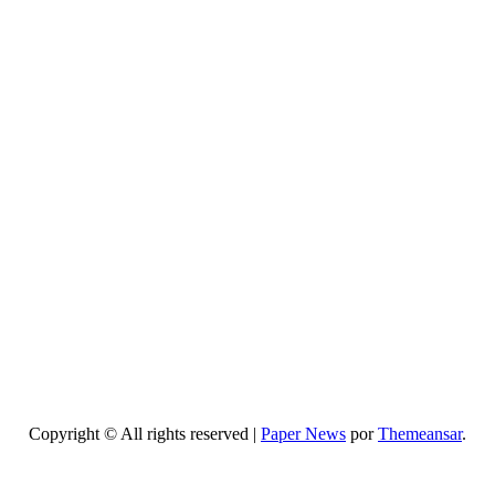
Entretenimiento
Programa
de
television
secretos
de
belleza:
guía
completa,
episodios
y mejores
trucos
2026
Copyright © All rights reserved
|
Paper News
por
Themeansar
.