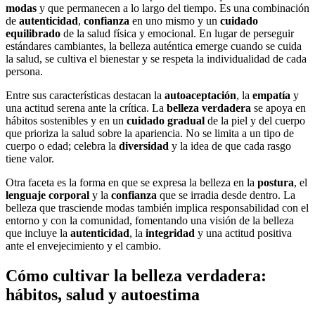
modas
y que permanecen a lo largo del tiempo. Es una combinación
de
autenticidad
,
confianza
en uno mismo y un
cuidado
equilibrado
de la salud física y emocional. En lugar de perseguir
estándares cambiantes, la belleza auténtica emerge cuando se cuida
la salud, se cultiva el bienestar y se respeta la individualidad de cada
persona.
Entre sus características destacan la
autoaceptación
, la
empatía
y
una actitud serena ante la crítica. La
belleza verdadera
se apoya en
hábitos sostenibles y en un
cuidado gradual
de la piel y del cuerpo
que prioriza la salud sobre la apariencia. No se limita a un tipo de
cuerpo o edad; celebra la
diversidad
y la idea de que cada rasgo
tiene valor.
Otra faceta es la forma en que se expresa la belleza en la
postura
, el
lenguaje corporal
y la
confianza
que se irradia desde dentro. La
belleza que trasciende modas también implica responsabilidad con el
entorno y con la comunidad, fomentando una visión de la belleza
que incluye la
autenticidad
, la
integridad
y una actitud positiva
ante el envejecimiento y el cambio.
Cómo cultivar la belleza verdadera:
hábitos, salud y autoestima