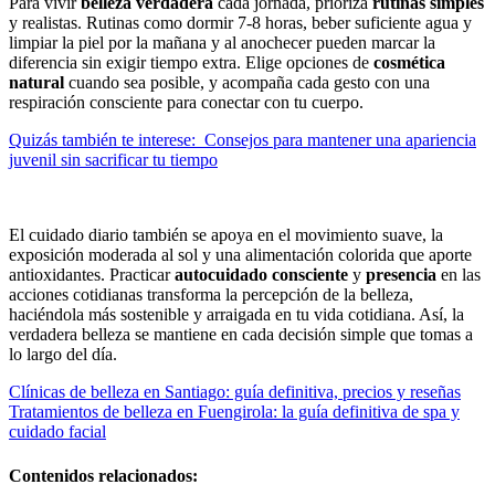
Para vivir
belleza verdadera
cada jornada, prioriza
rutinas simples
y realistas. Rutinas como dormir 7-8 horas, beber suficiente agua y
limpiar la piel por la mañana y al anochecer pueden marcar la
diferencia sin exigir tiempo extra. Elige opciones de
cosmética
natural
cuando sea posible, y acompaña cada gesto con una
respiración consciente para conectar con tu cuerpo.
Quizás también te interese:
Consejos para mantener una apariencia
juvenil sin sacrificar tu tiempo
El cuidado diario también se apoya en el movimiento suave, la
exposición moderada al sol y una alimentación colorida que aporte
antioxidantes. Practicar
autocuidado consciente
y
presencia
en las
acciones cotidianas transforma la percepción de la belleza,
haciéndola más sostenible y arraigada en tu vida cotidiana. Así, la
verdadera belleza se mantiene en cada decisión simple que tomas a
lo largo del día.
Navegación
Clínicas de belleza en Santiago: guía definitiva, precios y reseñas
Tratamientos de belleza en Fuengirola: la guía definitiva de spa y
de
cuidado facial
entradas
Contenidos relacionados: