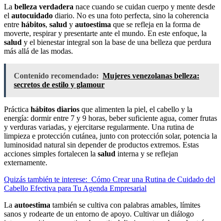
La
belleza verdadera
nace cuando se cuidan cuerpo y mente desde
el
autocuidado
diario. No es una foto perfecta, sino la coherencia
entre
hábitos
,
salud
y
autoestima
que se refleja en la forma de
moverte, respirar y presentarte ante el mundo. En este enfoque, la
salud
y el bienestar integral son la base de una belleza que perdura
más allá de las modas.
Contenido recomendado:
Mujeres venezolanas belleza:
secretos de estilo y glamour
Práctica
hábitos diarios
que alimenten la piel, el cabello y la
energía: dormir entre 7 y 9 horas, beber suficiente agua, comer frutas
y verduras variadas, y ejercitarse regularmente. Una rutina de
limpieza e protección cutánea, junto con protección solar, potencia la
luminosidad natural sin depender de productos extremos. Estas
acciones simples fortalecen la
salud
interna y se reflejan
externamente.
Quizás también te interese:
Cómo Crear una Rutina de Cuidado del
Cabello Efectiva para Tu Agenda Empresarial
La
autoestima
también se cultiva con palabras amables, límites
sanos y rodearte de un entorno de apoyo. Cultivar un diálogo