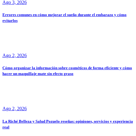
Ago 3, 2026
Errores comunes en cómo mejorar el sueño durante el embarazo y cómo
evitarlos
Ago 2, 2026
Cómo organizar la información sobre cosméticos de forma eficiente y cómo
hacer un maquillaje mate sin efecto graso
Ago 2, 2026
La Riché Belleza y Salud Pozuelo reseñas: opiniones, servicios y experiencia
real