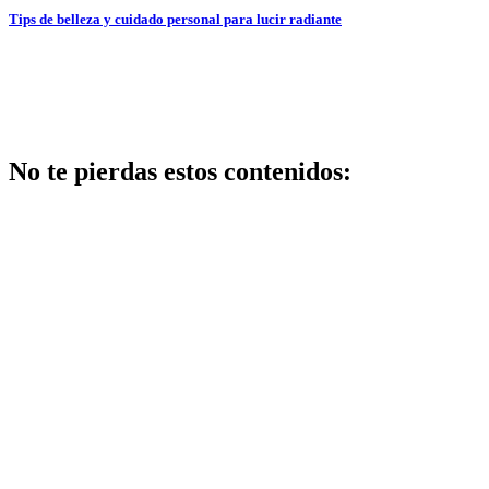
Tips de belleza y cuidado personal para lucir radiante
No te pierdas estos contenidos:
Belleza
Los
mejores
centros de
belleza en
getafe:
guía 2026
con
opiniones
y ofertas