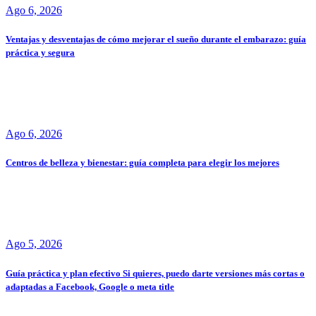
Ago 6, 2026
Ventajas y desventajas de cómo mejorar el sueño durante el embarazo: guía
práctica y segura
Ago 6, 2026
Centros de belleza y bienestar: guía completa para elegir los mejores
Ago 5, 2026
Guía práctica y plan efectivo Si quieres, puedo darte versiones más cortas o
adaptadas a Facebook, Google o meta title