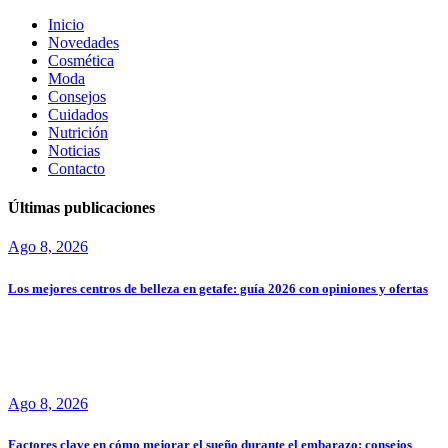
Inicio
Novedades
Cosmética
Moda
Consejos
Cuidados
Nutrición
Noticias
Contacto
Últimas publicaciones
Ago 8, 2026
Los mejores centros de belleza en getafe: guía 2026 con opiniones y ofertas
Ago 8, 2026
Factores clave en cómo mejorar el sueño durante el embarazo: consejos