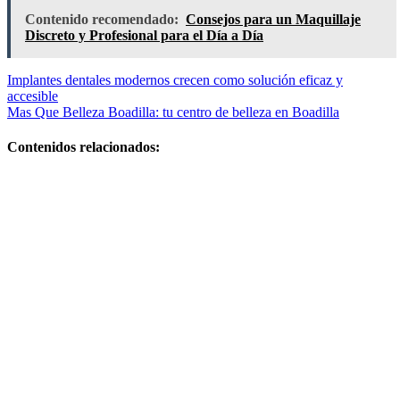
Contenido recomendado:
Consejos para un Maquillaje
Discreto y Profesional para el Día a Día
Navegación
Implantes dentales modernos crecen como solución eficaz y
accesible
de
Mas Que Belleza Boadilla: tu centro de belleza en Boadilla
entradas
Contenidos relacionados:
Los
mejores
centros de
belleza en
getafe:
guía 2026
con
opiniones
y ofertas