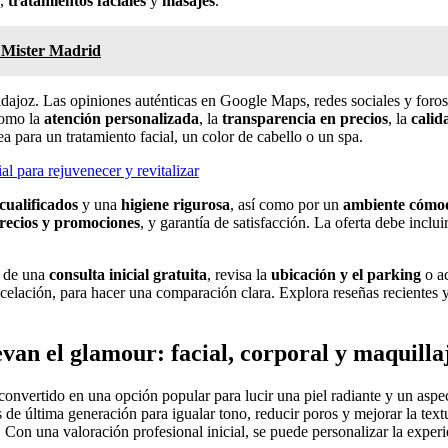
,
tratamientos faciales
y
masajes
.
y Mister Madrid
joz. Las opiniones auténticas en Google Maps, redes sociales y foros lo
como la
atención personalizada
, la
transparencia en precios
, la
calid
ea para un tratamiento facial, un color de cabello o un spa.
ial para rejuvenecer y revitalizar
cualificados
y una
higiene rigurosa
, así como por un
ambiente cómo
recios y promociones
, y garantía de satisfacción. La oferta debe inclu
d de una
consulta inicial gratuita
, revisa la
ubicación y el parking
o ac
cancelación, para hacer una comparación clara. Explora reseñas recientes
van el glamour: facial, corporal y maquilla
convertido en una opción popular para lucir una piel radiante y un asp
de última generación para igualar tono, reducir poros y mejorar la textu
 Con una valoración profesional inicial, se puede personalizar la exper