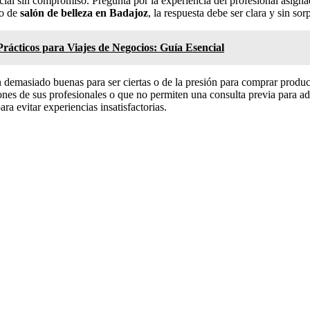
icial sin compromiso. Pregunta por la experiencia del profesional asignad
no de
salón de belleza en Badajoz
, la respuesta debe ser clara y sin sor
rácticos para Viajes de Negocios: Guía Esencial
an demasiado buenas para ser ciertas o de la presión para comprar produ
ones de sus profesionales o que no permiten una consulta previa para ada
ara evitar experiencias insatisfactorias.