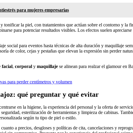
ntiestrés para mujeres empresarias
 y tonificar la piel, con tratamientos que actúan sobre el contorno y la f
rse para potenciar resultados visibles. Los efectos suelen apreciarse en 
je social para eventos hasta técnicas de alta duración y maquillaje sem
esoría de color, cejas y pestañas que elevan la expresión sin perder natu
e
facial
,
corporal
y
maquillaje
se alinean para realzar el glamour en Ba
tivas para perder centímetros y volumen
dajoz: qué preguntar y qué evitar
entrarse en la higiene, la experiencia del personal y la oferta de servici
e seguridad, esterilización de herramientas y limpieza de cabinas. Tambi
ersonalizada según tu tipo de piel o estilo.
cuanto a precios, desgloses y políticas de cita, cancelaciones y reprog