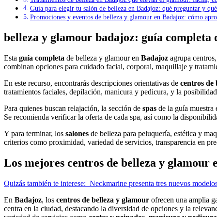
Guía para elegir tu salón de belleza en Badajoz: qué preguntar y qué
Promociones y eventos de belleza y glamour en Badajoz: cómo apro
belleza y glamour badajoz: guía completa d
Esta
guía completa
de belleza y glamour en
Badajoz
agrupa centros,
combinan opciones para cuidado facial, corporal, maquillaje y tratamien
En este recurso, encontrarás descripciones orientativas de
centros de 
tratamientos faciales, depilación, manicura y pedicura, y la posibilid
Para quienes buscan relajación, la sección de
spas
de la guía muestra 
Se recomienda verificar la oferta de cada spa, así como la disponibili
Y para terminar, los
salones
de belleza para peluquería, estética y ma
criterios como proximidad, variedad de servicios, transparencia en pr
Los mejores centros de belleza y glamour 
Quizás también te interese:
Neckmarine presenta tres nuevos modelos
En
Badajoz
, los
centros de belleza y glamour
ofrecen una amplia ga
centra en la ciudad, destacando la diversidad de opciones y la relevanci