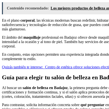
Contenido recomendado:
Los mejores productos de belleza a
En el plano
corporal
, las técnicas modernas buscan redefinir, hidratar
radiofrecuencia y tecnologías de reducción de grasa, que pueden combina
más glamuroso.
El ámbito del
maquillaje
profesional en Badajoz ofrece desde maquilla
intensidad a la ocasión y al tono de piel. También hay servicios de as
corporal.
En conjunto, estas opciones permiten una experiencia integrada dond
complemente tu estilo.
Quizás también te interese:
Centro de estética ofrece soluciones efec
Guía para elegir tu salón de belleza en Ba
Al buscar un
salón de belleza en Badajoz
, la primera pregunta debe c
certificaciones y formación continua, y si el salón aplica protocolos d
(cortes, coloración, tratamientos faciales, uñas) y si ofrecen asesoría p
Para contrastar, solicita información concreta sobre
qué preguntar
en 