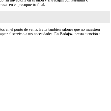
o, su trayectoria en el salón y si trabajan con garantías o
presas en el presupuesto final.
ctos en el punto de venta. Evita también salones que no muestren
ptar el servicio a tus necesidades. En Badajoz, presta atención a