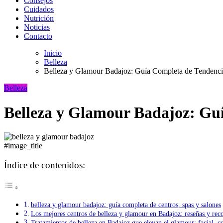
Consejos
Cuidados
Nutrición
Noticias
Contacto
Inicio
Belleza
Belleza y Glamour Badajoz: Guía Completa de Tendenci
Belleza
Belleza y Glamour Badajoz: Guí
#image_title
Índice de contenidos:
belleza y glamour badajoz: guía completa de centros, spas y salones
Los mejores centros de belleza y glamour en Badajoz: reseñas y re
Tratamientos de belleza en Badajoz que elevan el glamour: facial, c