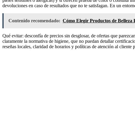
pieles sensibles o alérgicas) y si ofrecen prueba de color o consulta in
devoluciones en caso de resultados que no te satisfagan. En un entor
Contenido recomendado:
Cómo Elegir Productos de Belleza P
Qué evitar: desconfía de precios sin desglosar, de ofertas que parezc
claramente la normativa de higiene, que no puedan detallar certificaci
reseñas locales, claridad de horarios y políticas de atención al cliente p