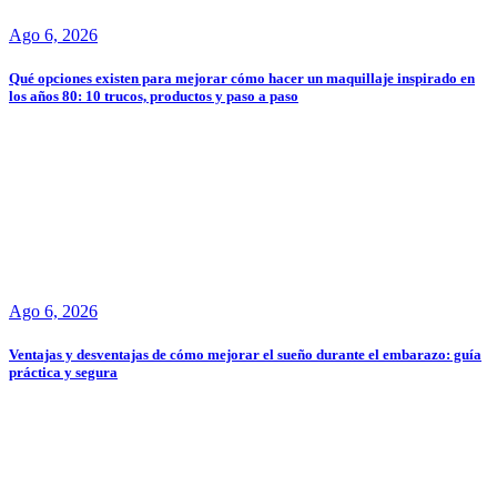
Ago 6, 2026
Qué opciones existen para mejorar cómo hacer un maquillaje inspirado en
los años 80: 10 trucos, productos y paso a paso
Ago 6, 2026
Ventajas y desventajas de cómo mejorar el sueño durante el embarazo: guía
práctica y segura