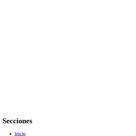
Los mejores
centros de
belleza en
getafe: guía
2026 con
opiniones y
ofertas
Peluqueria y
belleza
profesional:
tendencias y
servicios top
Centros de
belleza y
bienestar: guía
completa para
elegir los
mejores
Secciones
Inicio