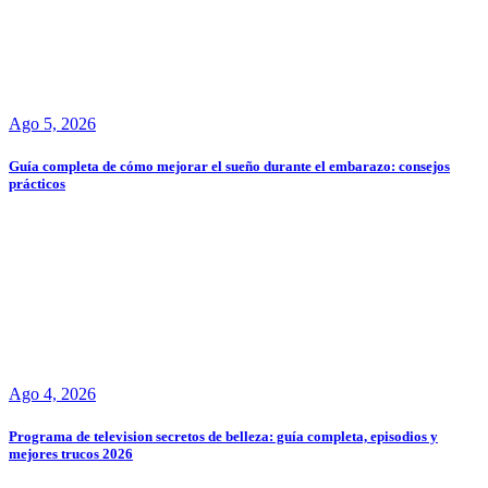
Ago 5, 2026
Guía completa de cómo mejorar el sueño durante el embarazo: consejos
prácticos
Ago 4, 2026
Programa de television secretos de belleza: guía completa, episodios y
mejores trucos 2026