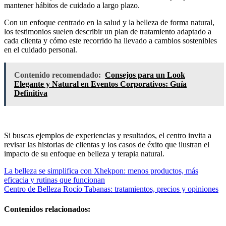
mantener hábitos de cuidado a largo plazo.
Con un enfoque centrado en la salud y la belleza de forma natural,
los testimonios suelen describir un plan de tratamiento adaptado a
cada clienta y cómo este recorrido ha llevado a cambios sostenibles
en el cuidado personal.
Contenido recomendado:
Consejos para un Look
Elegante y Natural en Eventos Corporativos: Guía
Definitiva
Si buscas ejemplos de experiencias y resultados, el centro invita a
revisar las historias de clientas y los casos de éxito que ilustran el
impacto de su enfoque en belleza y terapia natural.
Navegación
La belleza se simplifica con Xhekpon: menos productos, más
eficacia y rutinas que funcionan
de
Centro de Belleza Rocío Tabanas: tratamientos, precios y opiniones
entradas
Contenidos relacionados: