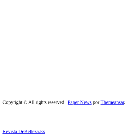
profesional:
tendencias y
servicios top
Maquillaje
Qué opciones
existen para
mejorar cómo
hacer un
maquillaje
inspirado en
los años 80: 10
trucos,
productos y
paso a paso
Copyright © All rights reserved
|
Paper News
por
Themeansar
.
Revista DeBelleza.Es