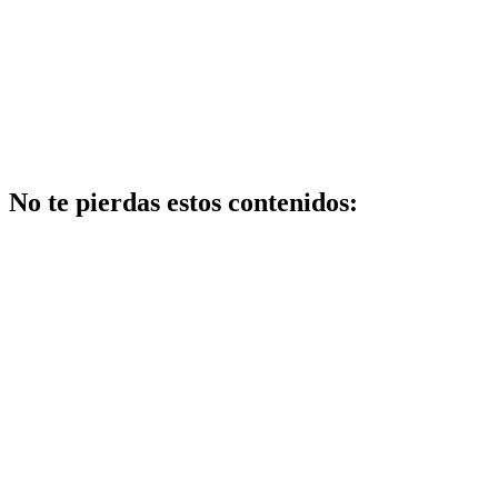
No te pierdas estos contenidos:
Belleza
Peluqueria y
belleza
profesional:
tendencias y
servicios top
Maquillaje
Qué opciones
existen para