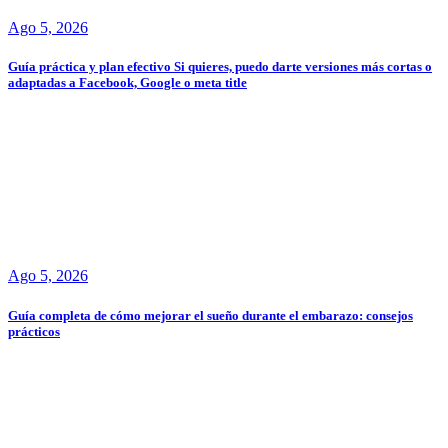
Ago 5, 2026
Guía práctica y plan efectivo Si quieres, puedo darte versiones más cortas o
adaptadas a Facebook, Google o meta title
Ago 5, 2026
Guía completa de cómo mejorar el sueño durante el embarazo: consejos
prácticos