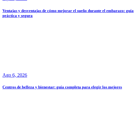
Ventajas y desventajas de cómo mejorar el sueño durante el embarazo: guía
práctica y segura
Ago 6, 2026
Centros de belleza y bienestar: guía completa para elegir los mejores