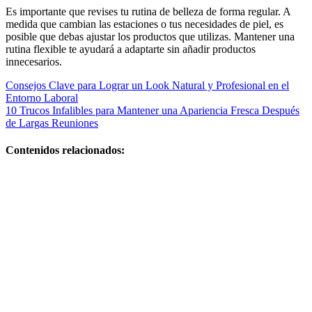
Es importante que revises tu rutina de belleza de forma regular. A
medida que cambian las estaciones o tus necesidades de piel, es
posible que debas ajustar los productos que utilizas. Mantener una
rutina flexible te ayudará a adaptarte sin añadir productos
innecesarios.
Navegación
Consejos Clave para Lograr un Look Natural y Profesional en el
Entorno Laboral
de
10 Trucos Infalibles para Mantener una Apariencia Fresca Después
entradas
de Largas Reuniones
Contenidos relacionados:
Peluqueria y
belleza
profesional:
tendencias y
servicios top
Centros de
belleza y
bienestar: guía
completa para
elegir los