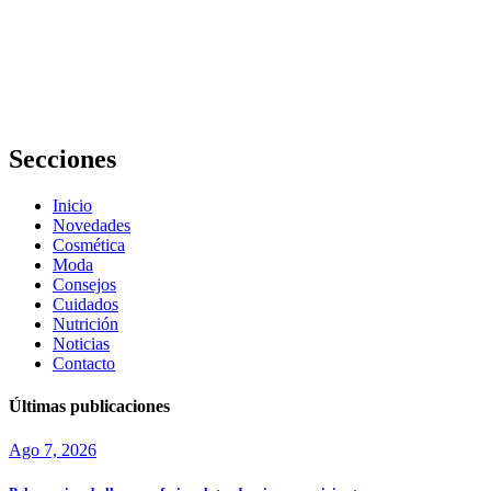
mejores
Tips de belleza
y cuidado
personal para
lucir radiante
Secciones
Inicio
Novedades
Cosmética
Moda
Consejos
Cuidados
Nutrición
Noticias
Contacto
Últimas publicaciones
Ago 7, 2026