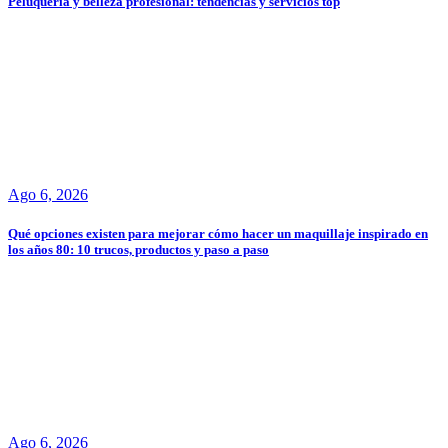
Peluqueria y belleza profesional: tendencias y servicios top
Ago 6, 2026
Qué opciones existen para mejorar cómo hacer un maquillaje inspirado en
los años 80: 10 trucos, productos y paso a paso
Ago 6, 2026