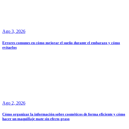
Ago 3, 2026
Errores comunes en cómo mejorar el sueño durante el embarazo y cómo
evitarlos
Ago 2, 2026
Cómo organizar la información sobre cosméticos de forma eficiente y cómo
hacer un maquillaje mate sin efecto graso