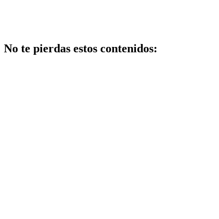
No te pierdas estos contenidos:
Belleza
Los mejores
centros de
belleza en
getafe: guía
2026 con
opiniones y
ofertas
Salud
Factores clave
en cómo
mejorar el
sueño durante
el embarazo: