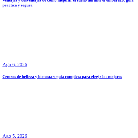
Ventajas y desventajas de cómo mejorar el sueño durante el embarazo: guía
práctica y segura
Ago 6, 2026
Centros de belleza y bienestar: guía completa para elegir los mejores
Ago 5, 2026