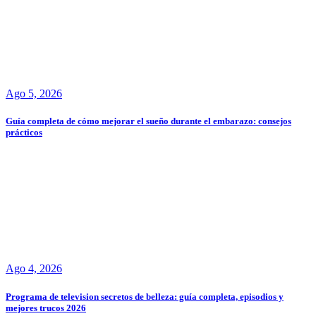
Ago 5, 2026
Guía completa de cómo mejorar el sueño durante el embarazo: consejos
prácticos
Ago 4, 2026
Programa de television secretos de belleza: guía completa, episodios y
mejores trucos 2026