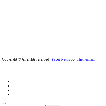
prácticos
Entretenimiento
Programa de
television
secretos de
belleza: guía
completa,
episodios y
mejores trucos
2026
Copyright © All rights reserved
|
Paper News
por
Themeansar
.