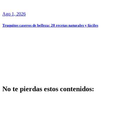
Ago 1, 2026
Truquitos caseros de belleza: 20 recetas naturales y fáciles
No te pierdas estos contenidos:
Belleza
Centros de
belleza y
bienestar: guía
completa para