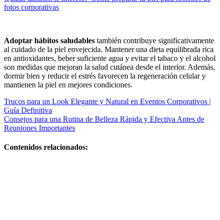
fotos corporativas
Adoptar hábitos saludables
también contribuye significativamente
al cuidado de la piel envejecida. Mantener una dieta equilibrada rica
en antioxidantes, beber suficiente agua y evitar el tabaco y el alcohol
son medidas que mejoran la salud cutánea desde el interior. Además,
dormir bien y reducir el estrés favorecen la regeneración celular y
mantienen la piel en mejores condiciones.
Navegación
Trucos para un Look Elegante y Natural en Eventos Corporativos |
Guía Definitiva
de
Consejos para una Rutina de Belleza Rápida y Efectiva Antes de
entradas
Reuniones Importantes
Contenidos relacionados:
Centros de
belleza y
bienestar: guía
completa para
elegir los
mejores