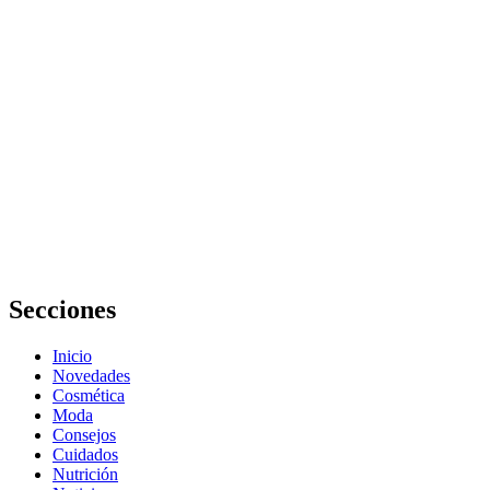
Tips de belleza
y cuidado
personal para
lucir radiante
La Riché
Belleza y
Salud Pozuelo
reseñas:
opiniones,
servicios y
experiencia
real
Secciones
Inicio
Novedades
Cosmética
Moda
Consejos
Cuidados
Nutrición