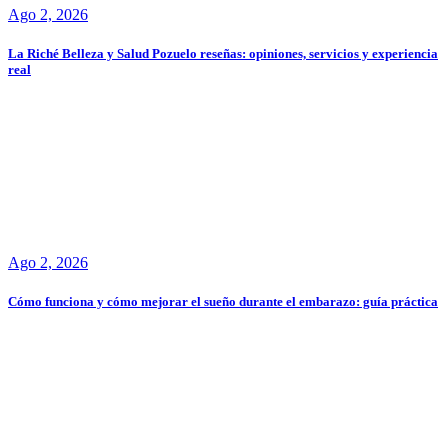
Ago 2, 2026
La Riché Belleza y Salud Pozuelo reseñas: opiniones, servicios y experiencia
real
Ago 2, 2026
Cómo funciona y cómo mejorar el sueño durante el embarazo: guía práctica