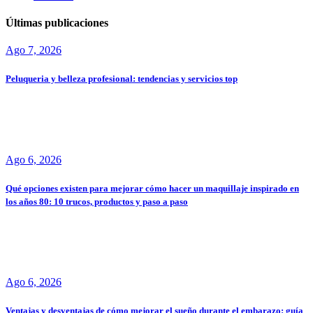
Últimas publicaciones
Ago 7, 2026
Peluqueria y belleza profesional: tendencias y servicios top
Ago 6, 2026
Qué opciones existen para mejorar cómo hacer un maquillaje inspirado en
los años 80: 10 trucos, productos y paso a paso
Ago 6, 2026
Ventajas y desventajas de cómo mejorar el sueño durante el embarazo: guía