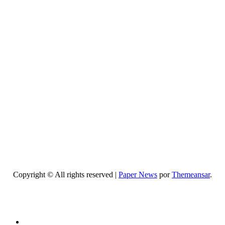
Belleza
Centros
de belleza
y
bienestar:
guía
completa
para
elegir los
mejores
Copyright © All rights reserved
|
Paper News
por
Themeansar
.