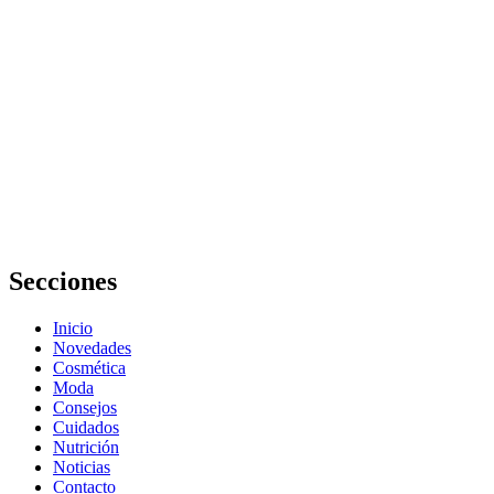
Tips de
belleza y
cuidado
personal
para lucir
radiante
Secciones
Inicio
Novedades
Cosmética
Moda
Consejos
Cuidados
Nutrición
Noticias
Contacto