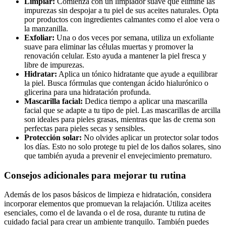
Limpiar:
Comienza con un limpiador suave que elimine las
impurezas sin despojar a tu piel de sus aceites naturales. Opta
por productos con ingredientes calmantes como el aloe vera o
la manzanilla.
Exfoliar:
Una o dos veces por semana, utiliza un exfoliante
suave para eliminar las células muertas y promover la
renovación celular. Esto ayuda a mantener la piel fresca y
libre de impurezas.
Hidratar:
Aplica un tónico hidratante que ayude a equilibrar
la piel. Busca fórmulas que contengan ácido hialurónico o
glicerina para una hidratación profunda.
Mascarilla facial:
Dedica tiempo a aplicar una mascarilla
facial que se adapte a tu tipo de piel. Las mascarillas de arcilla
son ideales para pieles grasas, mientras que las de crema son
perfectas para pieles secas y sensibles.
Protección solar:
No olvides aplicar un protector solar todos
los días. Esto no solo protege tu piel de los daños solares, sino
que también ayuda a prevenir el envejecimiento prematuro.
Consejos adicionales para mejorar tu rutina
Además de los pasos básicos de limpieza e hidratación, considera
incorporar elementos que promuevan la relajación. Utiliza aceites
esenciales, como el de lavanda o el de rosa, durante tu rutina de
cuidado facial para crear un ambiente tranquilo. También puedes