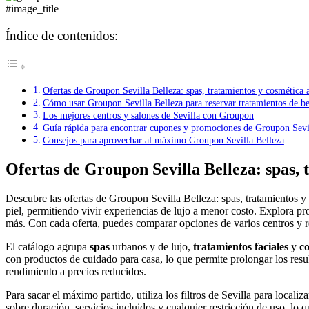
#image_title
Índice de contenidos:
Ofertas de Groupon Sevilla Belleza: spas, tratamientos y cosmética a 
Cómo usar Groupon Sevilla Belleza para reservar tratamientos de be
Los mejores centros y salones de Sevilla con Groupon
Guía rápida para encontrar cupones y promociones de Groupon Sevi
Consejos para aprovechar al máximo Groupon Sevilla Belleza
Ofertas de Groupon Sevilla Belleza: spas, t
Descubre las ofertas de Groupon Sevilla Belleza: spas, tratamientos y
piel, permitiendo vivir experiencias de lujo a menor costo. Explora pro
más. Con cada oferta, puedes comparar opciones de varios centros y re
El catálogo agrupa
spas
urbanos y de lujo,
tratamientos faciales
y
c
con productos de cuidado para casa, lo que permite prolongar los resul
rendimiento a precios reducidos.
Para sacar el máximo partido, utiliza los filtros de Sevilla para local
sobre duración, servicios incluidos y cualquier restricción de uso, lo 