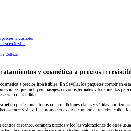
precios irresistibles
lleza en Sevilla
lla Belleza
ratamientos y cosmética a precios irresistib
 cosmética a precios irresistibles. En Sevilla, los paquetes combinan est
mociones que incluyen masajes, circuitos termales y tratamientos para di
servar con facilidad.
osmética
profesional, todos con condiciones claras y válidas por tiemp
tados entre visitas. Las promociones destacan por su relación calidad-p
izar centros cercanos, compara precios y lee las valoraciones de otros us
que facilita planificar un día de spa, un tratamiento o la compra de cosmé