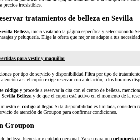
precios irresistibles.
servar tratamientos de belleza en Sevilla
evilla Belleza
, inicia visitando la página específica y seleccionando S
 masajes y peluquería. Elige la oferta que mejor se adapte a tus necesida
vertidas para vestir y maquillar
ones por tipo de servicio y disponibilidad.Filtra por tipo de tratamiento
atención a si el cupón exige reservar con antelación, a los horarios disp
ste
código
y procede a reservar la cita con el centro de belleza, menci
Sevilla Belleza
y de que el cupón está activo en el momento de la rese
y muestra el
código
al llegar. Si la disponibilidad es limitada, considera
servicio de atención de Groupon para confirmar condiciones.
con Groupon
de belleza, bienestar y cuidado personal. Ya sea para una
peluquería
de