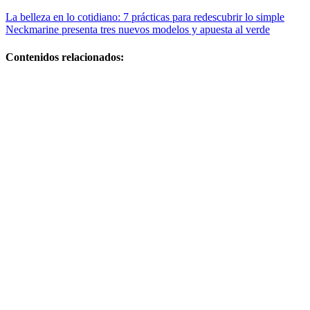
Navegación
La belleza en lo cotidiano: 7 prácticas para redescubrir lo simple
Neckmarine presenta tres nuevos modelos y apuesta al verde
de
entradas
Contenidos relacionados:
Peluqueria y
belleza
profesional:
tendencias y
servicios top
Centros de
belleza y
bienestar: guía
completa para
elegir los
mejores
Tips de belleza
y cuidado
personal para
lucir radiante