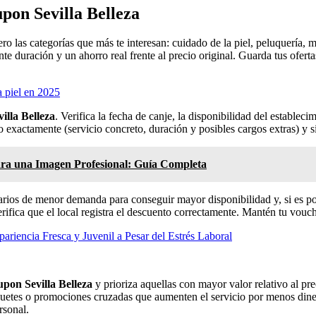
on Sevilla Belleza
ero las categorías que más te interesan: cuidado de la piel, peluquería, m
nte duración y un ahorro real frente al precio original. Guarda tus ofert
a piel en 2025
illa Belleza
. Verifica la fecha de canje, la disponibilidad del estableci
o exactamente (servicio concreto, duración y posibles cargos extras) y si
ara una Imagen Profesional: Guía Completa
arios de menor demanda para conseguir mayor disponibilidad y, si es p
rifica que el local registra el descuento correctamente. Mantén tu vouche
ariencia Fresca y Juvenil a Pesar del Estrés Laboral
pon Sevilla Belleza
y prioriza aquellas con mayor valor relativo al pre
r paquetes o promociones cruzadas que aumenten el servicio por menos din
rsonal.