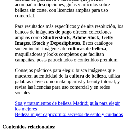
acompañar descripciones, guías y artículos sobre
belleza sin coste, con licencias amplias para uso
comercial.
Para resultados más específicos y de alta resolución, los
bancos de imágenes
de pago
ofrecen colecciones
amplias como
Shutterstock
,
Adobe Stock
,
Getty
Images
,
iStock
y
Depositphotos
. Estos catálogos
suelen incluir imágenes de
cultoras de belleza
,
maquilladores y looks completos que facilitan
campañas, posts patrocinados o contenidos premium.
Consejos prácticos para elegir: busca imágenes que
muestren autenticidad de la
cultora de belleza
, utiliza
palabras clave como makeup artist y beauty tutorial, y
revisa las licencias para uso comercial y en redes
sociales.
Navegación
Spa y tratamientos de belleza Madrid: guía para elegir
los mejores
de
Belleza mujer capricornio: secretos de estilo y cuidados
entradas
Contenidos relacionados: