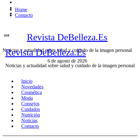
Ir
Home
al
Contacto
contenido
Revista DeBelleza.Es
Revista DeBelleza.Es
Noticias y actualidad sobre salud y cuidado de la imagen personal
6 de agosto de 2026
Noticias y actualidad sobre salud y cuidado de la imagen personal
Inicio
Novedades
Cosmética
Moda
Consejos
Cuidados
Nutrición
Noticias
Contacto