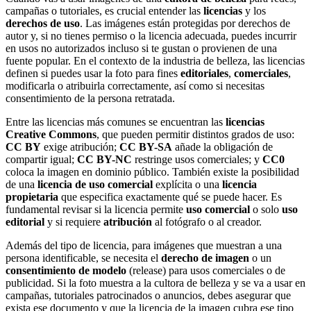
campañas o tutoriales, es crucial entender las
licencias
y los
derechos de uso
. Las imágenes están protegidas por derechos de
autor y, si no tienes permiso o la licencia adecuada, puedes incurrir
en usos no autorizados incluso si te gustan o provienen de una
fuente popular. En el contexto de la industria de belleza, las licencias
definen si puedes usar la foto para fines
editoriales
,
comerciales
,
modificarla o atribuirla correctamente, así como si necesitas
consentimiento de la persona retratada.
Entre las licencias más comunes se encuentran las
licencias
Creative Commons
, que pueden permitir distintos grados de uso:
CC BY
exige atribución;
CC BY-SA
añade la obligación de
compartir igual;
CC BY-NC
restringe usos comerciales; y
CC0
coloca la imagen en dominio público. También existe la posibilidad
de una
licencia de uso comercial
explícita o una
licencia
propietaria
que especifica exactamente qué se puede hacer. Es
fundamental revisar si la licencia permite
uso comercial
o solo
uso
editorial
y si requiere
atribución
al fotógrafo o al creador.
Además del tipo de licencia, para imágenes que muestran a una
persona identificable, se necesita el
derecho de imagen
o un
consentimiento de modelo
(release) para usos comerciales o de
publicidad. Si la foto muestra a la cultora de belleza y se va a usar en
campañas, tutoriales patrocinados o anuncios, debes asegurar que
exista ese documento y que la licencia de la imagen cubra ese tipo