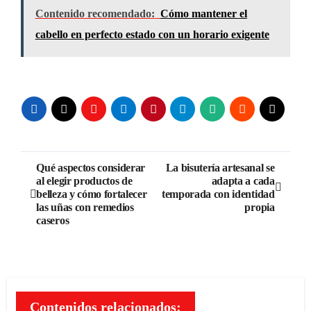
Contenido recomendado:
Cómo mantener el
cabello en perfecto estado con un horario exigente
Navegación
Qué aspectos considerar
La bisutería artesanal se
al elegir productos de
adapta a cada
de
belleza y cómo fortalecer
temporada con identidad
las uñas con remedios
propia
entradas
caseros
Contenidos relacionados: