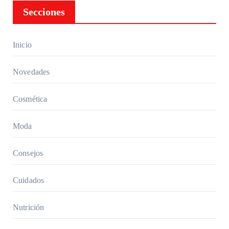
guía
Secciones
comple
ta para
elegir
Inicio
los
mejore
Novedades
s
Cosmética
Moda
Consejos
Cuidados
Nutrición