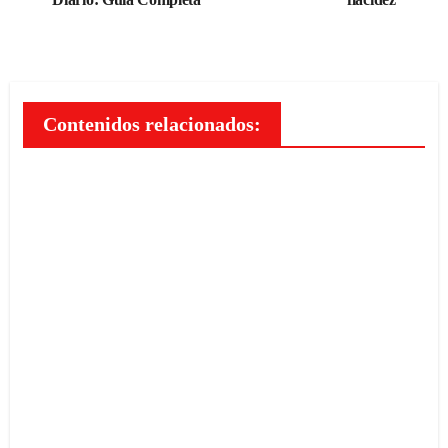
entradas
Contenidos relacionados:
Los