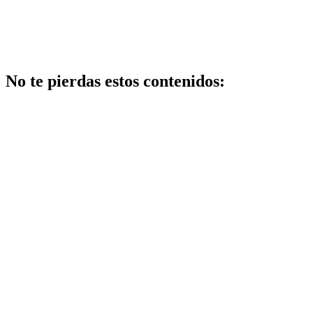
No te pierdas estos contenidos:
Maquillaje
Qué opciones
existen para
mejorar cómo
hacer un
maquillaje
inspirado en
los años 80: 10
trucos,
productos y
paso a paso
Salud
Ventajas y