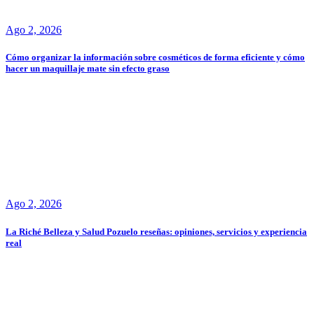
Ago 2, 2026
Cómo organizar la información sobre cosméticos de forma eficiente y cómo
hacer un maquillaje mate sin efecto graso
Ago 2, 2026
La Riché Belleza y Salud Pozuelo reseñas: opiniones, servicios y experiencia
real