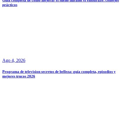
Guía completa de cómo mejorar el sueño durante el embarazo: consejos
prácticos
Ago 4, 2026
Programa de television secretos de belleza: guía completa, episodios y
mejores trucos 2026