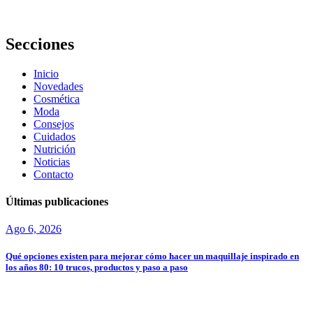
experiencia
real
Secciones
Inicio
Novedades
Cosmética
Moda
Consejos
Cuidados
Nutrición
Noticias
Contacto
Últimas publicaciones
Ago 6, 2026
Qué opciones existen para mejorar cómo hacer un maquillaje inspirado en
los años 80: 10 trucos, productos y paso a paso