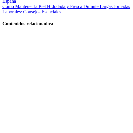
España
de
Cómo Mantener la Piel Hidratada y Fresca Durante Largas Jornadas
entradas
Laborales: Consejos Esenciales
Contenidos relacionados:
Centros de
belleza y
bienestar: guía
completa para
elegir los
mejores
Tips de belleza
y cuidado
personal para
lucir radiante
La Riché
Belleza y
Salud Pozuelo
reseñas:
opiniones,
servicios y