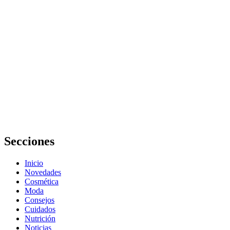
priorizan
tratamientos
capilares y
atención
personalizada
para cada
cliente
Trucos belleza
pelo: 15
consejos para
un cabello
radiante
Secciones
Inicio
Novedades
Cosmética
Moda
Consejos
Cuidados
Nutrición
Noticias