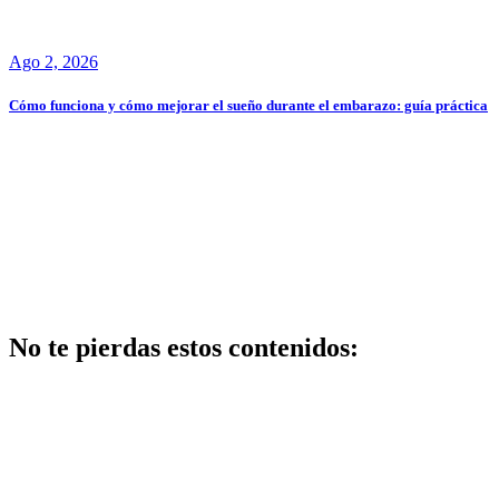
Ago 2, 2026
Cómo funciona y cómo mejorar el sueño durante el embarazo: guía práctica
No te pierdas estos contenidos:
Salud
Ventajas y
desventajas de
cómo mejorar
el sueño