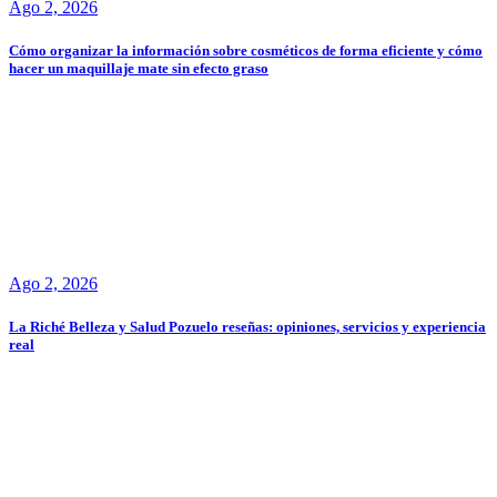
Ago 2, 2026
Cómo organizar la información sobre cosméticos de forma eficiente y cómo
hacer un maquillaje mate sin efecto graso
Ago 2, 2026
La Riché Belleza y Salud Pozuelo reseñas: opiniones, servicios y experiencia
real