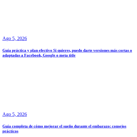
Ago 5, 2026
Guía práctica y plan efectivo Si quieres, puedo darte versiones más cortas o
adaptadas a Facebook, Google o meta title
Ago 5, 2026
Guía completa de cómo mejorar el sueño durante el embarazo: consejos
prácticos