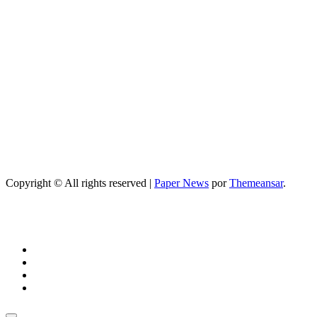
Google o meta
title
Salud
Guía completa
de cómo
mejorar el
sueño durante
el embarazo:
consejos
prácticos
Copyright © All rights reserved
|
Paper News
por
Themeansar
.