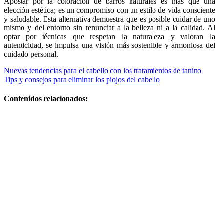
Apostar por la coloración de barros naturales es más que una
elección estética; es un compromiso con un estilo de vida consciente
y saludable. Esta alternativa demuestra que es posible cuidar de uno
mismo y del entorno sin renunciar a la belleza ni a la calidad. Al
optar por técnicas que respetan la naturaleza y valoran la
autenticidad, se impulsa una visión más sostenible y armoniosa del
cuidado personal.
Navegación
Nuevas tendencias para el cabello con los tratamientos de tanino
Tips y consejos para eliminar los piojos del cabello
de
entradas
Contenidos relacionados:
Cómo
Implementar
Nuevas
Técnicas
Efectivas para
Prevenir la
Caída del
Cabello en
Mujeres
Peluquerías
unisex