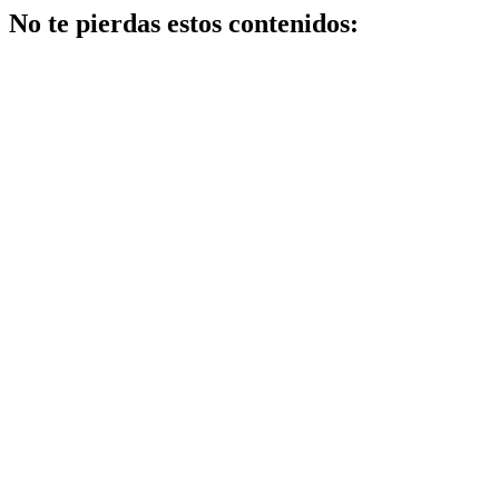
No te pierdas estos contenidos:
Belleza
Los mejores
centros de
belleza en
getafe: guía
2026 con
opiniones y
ofertas
Salud
Factores clave
en cómo
mejorar el
sueño durante
el embarazo:
consejos
efectivos
Belleza