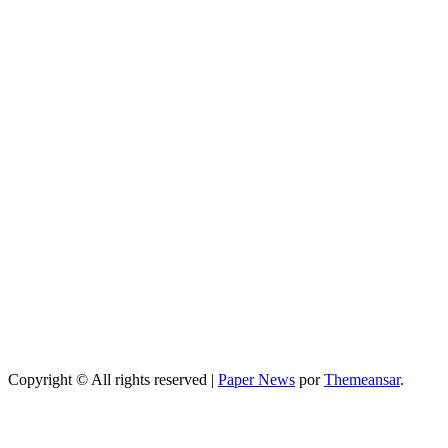
Peluqueria y
belleza
profesional:
tendencias y
servicios top
Maquillaje
Qué opciones
existen para
mejorar cómo
hacer un
maquillaje
inspirado en
los años 80: 10
trucos,
productos y
paso a paso
Copyright © All rights reserved
|
Paper News
por
Themeansar
.