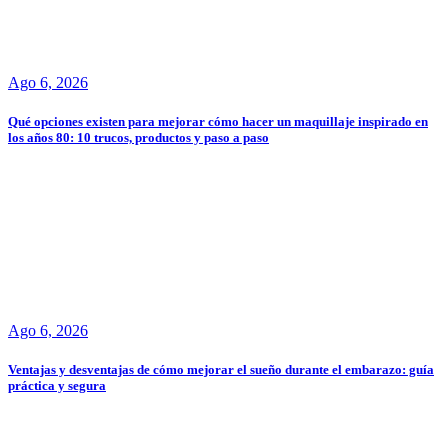
Ago 6, 2026
Qué opciones existen para mejorar cómo hacer un maquillaje inspirado en
los años 80: 10 trucos, productos y paso a paso
Ago 6, 2026
Ventajas y desventajas de cómo mejorar el sueño durante el embarazo: guía
práctica y segura