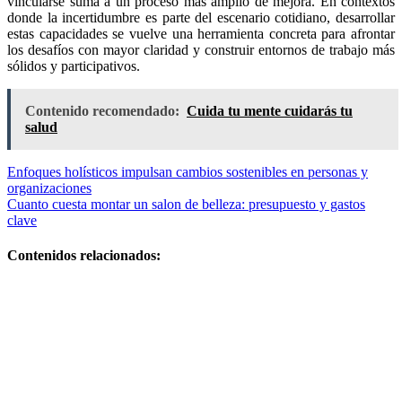
vincularse suma a un proceso más amplio de mejora. En contextos
donde la incertidumbre es parte del escenario cotidiano, desarrollar
estas capacidades se vuelve una herramienta concreta para afrontar
los desafíos con mayor claridad y construir entornos de trabajo más
sólidos y participativos.
Contenido recomendado:
Cuida tu mente cuidarás tu
salud
Navegación
Enfoques holísticos impulsan cambios sostenibles en personas y
organizaciones
de
Cuanto cuesta montar un salon de belleza: presupuesto y gastos
entradas
clave
Contenidos relacionados:
Qué claves son
esenciales
para una
maternidad
plena: cómo
evitar la
retención de