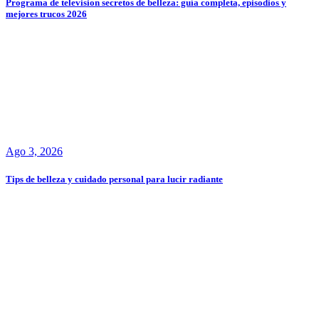
Programa de television secretos de belleza: guía completa, episodios y
mejores trucos 2026
Ago 3, 2026
Tips de belleza y cuidado personal para lucir radiante