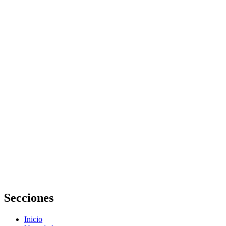
Cómo
organizar la
información
sobre
maternidad de
forma eficiente
y evitar la
retención de
líquidos en el
embarazo
Cómo evitar
errores en la
elección de
productos
para bebés y
prevenir la
retención de
líquidos en el
embarazo
Secciones
Inicio