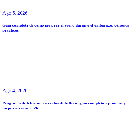
Ago 5, 2026
Guía completa de cómo mejorar el sueño durante el embarazo: consejos
prácticos
Ago 4, 2026
Programa de television secretos de belleza: guía completa, episodios y
mejores trucos 2026