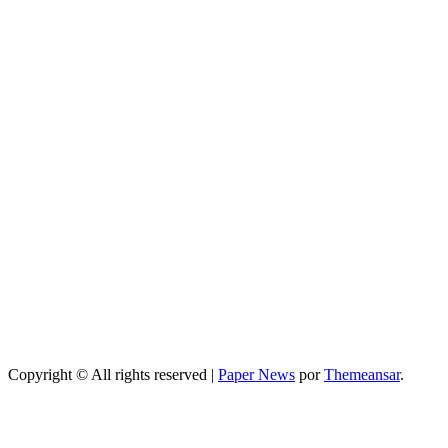
y plan efectivo
Si quieres,
puedo darte
versiones más
cortas o
adaptadas a
Facebook,
Google o meta
title
Salud
Guía completa
de cómo
mejorar el
sueño durante
el embarazo:
consejos
prácticos
Copyright © All rights reserved
|
Paper News
por
Themeansar
.