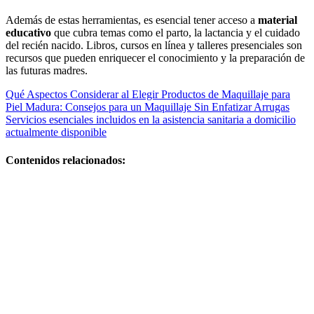
Además de estas herramientas, es esencial tener acceso a
material
educativo
que cubra temas como el parto, la lactancia y el cuidado
del recién nacido. Libros, cursos en línea y talleres presenciales son
recursos que pueden enriquecer el conocimiento y la preparación de
las futuras madres.
Navegación
Qué Aspectos Considerar al Elegir Productos de Maquillaje para
Piel Madura: Consejos para un Maquillaje Sin Enfatizar Arrugas
de
Servicios esenciales incluidos en la asistencia sanitaria a domicilio
entradas
actualmente disponible
Contenidos relacionados:
Qué claves son
esenciales
para una
maternidad
plena: cómo
evitar la
retención de
líquidos en el
embarazo