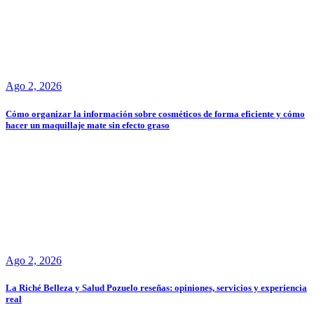
Ago 2, 2026
Cómo organizar la información sobre cosméticos de forma eficiente y cómo
hacer un maquillaje mate sin efecto graso
Ago 2, 2026
La Riché Belleza y Salud Pozuelo reseñas: opiniones, servicios y experiencia
real