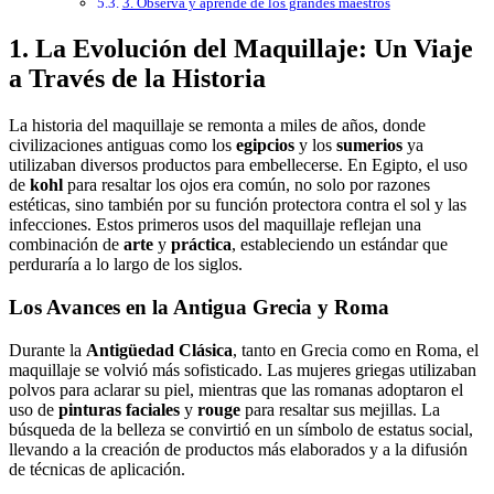
3. Observa y aprende de los grandes maestros
1. La Evolución del Maquillaje: Un Viaje
a Través de la Historia
La historia del maquillaje se remonta a miles de años, donde
civilizaciones antiguas como los
egipcios
y los
sumerios
ya
utilizaban diversos productos para embellecerse. En Egipto, el uso
de
kohl
para resaltar los ojos era común, no solo por razones
estéticas, sino también por su función protectora contra el sol y las
infecciones. Estos primeros usos del maquillaje reflejan una
combinación de
arte
y
práctica
, estableciendo un estándar que
perduraría a lo largo de los siglos.
Los Avances en la Antigua Grecia y Roma
Durante la
Antigüedad Clásica
, tanto en Grecia como en Roma, el
maquillaje se volvió más sofisticado. Las mujeres griegas utilizaban
polvos para aclarar su piel, mientras que las romanas adoptaron el
uso de
pinturas faciales
y
rouge
para resaltar sus mejillas. La
búsqueda de la belleza se convirtió en un símbolo de estatus social,
llevando a la creación de productos más elaborados y a la difusión
de técnicas de aplicación.