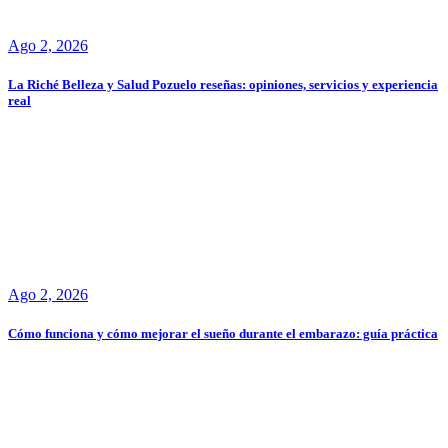
Ago 2, 2026
La Riché Belleza y Salud Pozuelo reseñas: opiniones, servicios y experiencia
real
Ago 2, 2026
Cómo funciona y cómo mejorar el sueño durante el embarazo: guía práctica