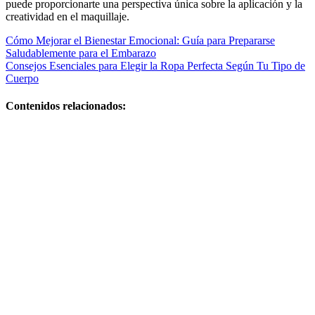
puede proporcionarte una perspectiva única sobre la aplicación y la
creatividad en el maquillaje.
Navegación
Cómo Mejorar el Bienestar Emocional: Guía para Prepararse
Saludablemente para el Embarazo
de
Consejos Esenciales para Elegir la Ropa Perfecta Según Tu Tipo de
entradas
Cuerpo
Contenidos relacionados:
Qué claves son
esenciales
para una
maternidad
plena: cómo
evitar la
retención de
líquidos en el
embarazo
Cómo
organizar la
información
sobre
maternidad de