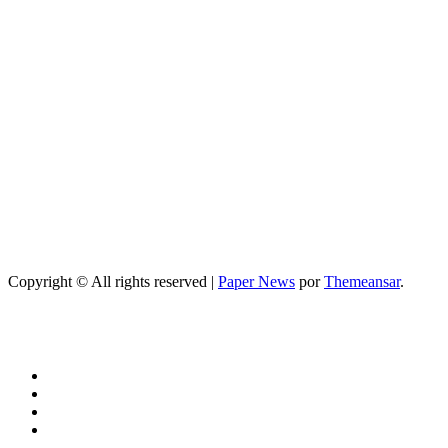
el embarazo:
consejos
prácticos
Entretenimiento
Programa de
television
secretos de
belleza: guía
completa,
episodios y
mejores trucos
2026
Copyright © All rights reserved
|
Paper News
por
Themeansar
.