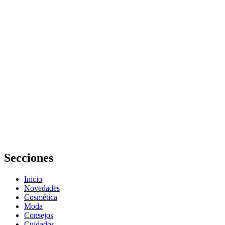
forma eficiente
y evitar la
retención de
líquidos en el
embarazo
Cómo evitar
errores en la
elección de
productos
para bebés y
prevenir la
retención de
líquidos en el
embarazo
Secciones
Inicio
Novedades
Cosmética
Moda
Consejos
Cuidados