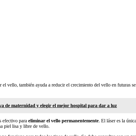
l vello, también ayuda a reducir el crecimiento del vello en futuras ses
a de maternidad y elegir el mejor hospital para dar a luz
s efectivo para
eliminar el vello permanentemente
. El láser es la úni
 piel lisa y libre de vello.