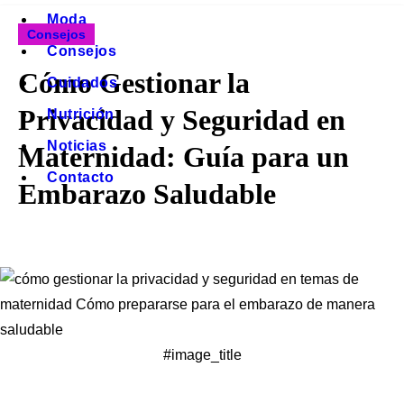
Moda
Consejos
Consejos
Cómo Gestionar la
Cuidados
Privacidad y Seguridad en
Nutrición
Noticias
Maternidad: Guía para un
Contacto
Embarazo Saludable
#image_title