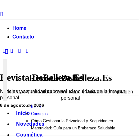
Ir
al
contenido
Home
Contacto
Revista DeBelleza.Es
Revista DeBelleza.Es
Noticias y actualidad sobre salud y cuidado de la imagen
Noticias y actualidad sobre salud y cuidado de la imagen
personal
personal
8 de agosto de 2026
Inicio
Inicio
Consejos
Cómo Gestionar la Privacidad y Seguridad en
Novedades
Maternidad: Guía para un Embarazo Saludable
Cosmética