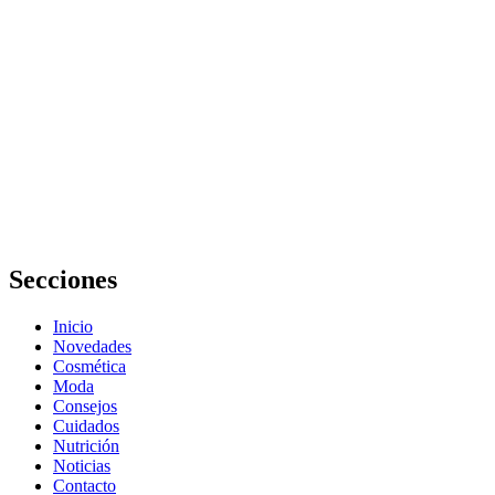
líquidos en el
embarazo
Cómo evitar
errores en la
elección de
productos
para bebés y
prevenir la
retención de
líquidos en el
embarazo
Secciones
Inicio
Novedades
Cosmética
Moda
Consejos
Cuidados
Nutrición
Noticias
Contacto