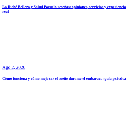
La Riché Belleza y Salud Pozuelo reseñas: opiniones, servicios y experiencia
real
Ago 2, 2026
Cómo funciona y cómo mejorar el sueño durante el embarazo: guía práctica