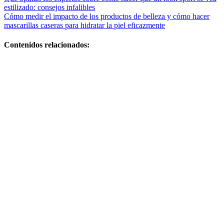
Navegación
estilizado: consejos infalibles
de
Cómo medir el impacto de los productos de belleza y cómo hacer
entradas
mascarillas caseras para hidratar la piel eficazmente
Contenidos relacionados:
Qué claves son
esenciales
para una
maternidad
plena: cómo
evitar la
retención de
líquidos en el
embarazo
Cómo
organizar la
información
sobre
maternidad de
forma eficiente
y evitar la
retención de