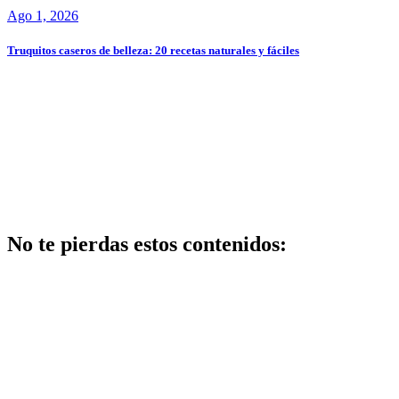
Ago 1, 2026
Truquitos caseros de belleza: 20 recetas naturales y fáciles
No te pierdas estos contenidos:
Belleza
Centros de
belleza y
bienestar: guía
completa para
elegir los
mejores