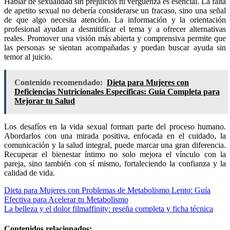
Hablar de sexualidad sin prejuicios ni vergüenza es esencial. La falta
de apetito sexual no debería considerarse un fracaso, sino una señal
de que algo necesita atención. La información y la orientación
profesional ayudan a desmitificar el tema y a ofrecer alternativas
reales. Promover una visión más abierta y comprensiva permite que
las personas se sientan acompañadas y puedan buscar ayuda sin
temor al juicio.
Contenido recomendado:
Dieta para Mujeres con
Deficiencias Nutricionales Específicas: Guía Completa para
Mejorar tu Salud
Los desafíos en la vida sexual forman parte del proceso humano.
Abordarlos con una mirada positiva, enfocada en el cuidado, la
comunicación y la salud integral, puede marcar una gran diferencia.
Recuperar el bienestar íntimo no solo mejora el vínculo con la
pareja, sino también con sí mismo, fortaleciendo la confianza y la
calidad de vida.
Navegación
Dieta para Mujeres con Problemas de Metabolismo Lento: Guía
Efectiva para Acelerar tu Metabolismo
de
La belleza y el dolor filmaffinity: reseña completa y ficha técnica
entradas
Contenidos relacionados: