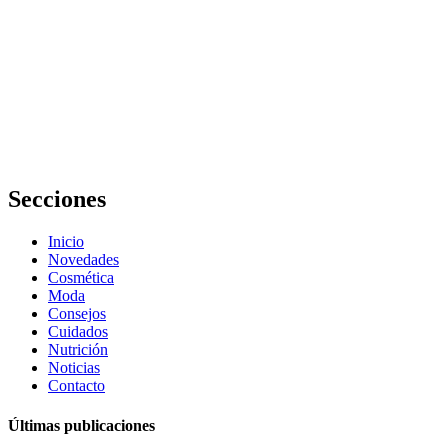
probados en
animales: guía
ética
El CBD puede
reducir el
picor cutáneo
hasta un
93.5%
Secciones
Inicio
Novedades
Cosmética
Moda
Consejos
Cuidados
Nutrición
Noticias
Contacto
Últimas publicaciones