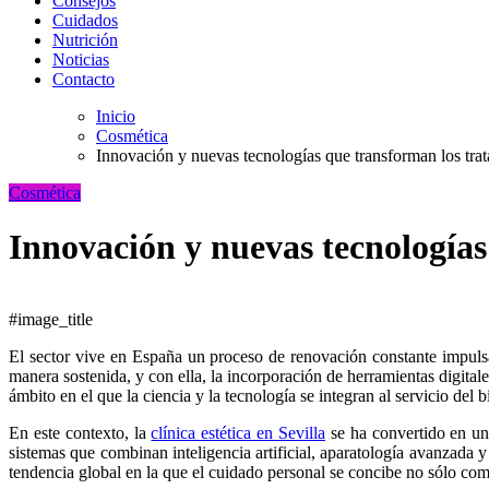
Consejos
Cuidados
Nutrición
Noticias
Contacto
Inicio
Cosmética
Innovación y nuevas tecnologías que transforman los trat
Cosmética
Innovación y nuevas tecnologías
#image_title
El sector vive en España un proceso de renovación constante impulsado por los avances tecnológicos. En los últimos años, la demanda de procedimientos menos invasivos y más personalizados ha crecido de
manera sostenida, y con ella, la incorporación de herramientas digital
ámbito en el que la ciencia y la tecnología se integran al servicio del b
En este contexto, la
clínica estética en Sevilla
se ha convertido en un
sistemas que combinan inteligencia artificial, aparatología avanzada 
tendencia global en la que el cuidado personal se concibe no sólo co