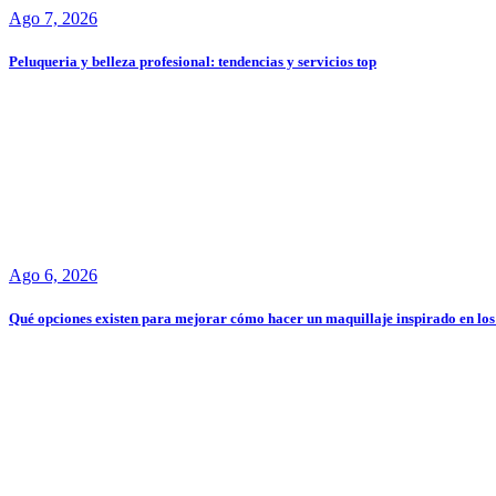
Ago 7, 2026
Peluqueria y belleza profesional: tendencias y servicios top
Ago 6, 2026
Qué opciones existen para mejorar cómo hacer un maquillaje inspirado en los 