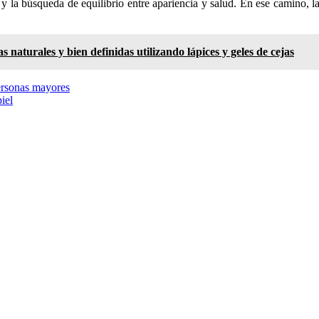
 la búsqueda de equilibrio entre apariencia y salud. En ese camino, l
 naturales y bien definidas utilizando lápices y geles de cejas
personas mayores
iel