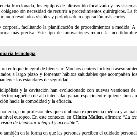
encia fraccionada, los equipos de ultrasonido focalizado y los sistemas 
e colágeno sin necesidad de recurrir a procedimientos quirúrgicos. La 
rtando resultados visibles y periodos de recuperación más cortos.
l y corporal, facilitando la planificación de procedimientos a medida. A
 forma más precisa. Este tipo de innovaciones reduce la incertidumbre
onaria tecnología
n enfoque integral de bienestar. Muchos centros incluyen asesoramiento
tados a largo plazo y fomentar hábitos saludables que acompañen los 
mantener los estándares de seguridad.
iolipólisis y la cavitación han evolucionado con nuevas versiones de 
lectromagnética de alta intensidad ganan espacio entre quienes buscan 
ción hacia la comodidad y la eficacia.
ca moderna, con profesionales que combinan experiencia médica y actual
 a nivel europeo. En este contexto, en
Clínica Mallen
, afirman:
“La tec
isión de bienestar integral y accesible”.
no también en la forma en que las personas perciben el cuidado personal