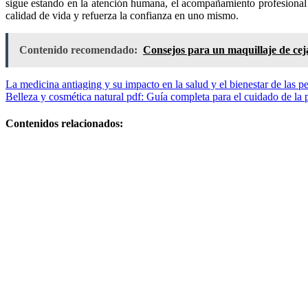
sigue estando en la atención humana, el acompañamiento profesional y
calidad de vida y refuerza la confianza en uno mismo.
Contenido recomendado:
Consejos para un maquillaje de cejas
Navegación
La medicina antiaging y su impacto en la salud y el bienestar de las 
Belleza y cosmética natural pdf: Guía completa para el cuidado de la p
de
entradas
Contenidos relacionados:
Cómo
organizar la
información
sobre
cosméticos de
forma eficiente
y cómo hacer
un maquillaje
mate sin efecto
graso
Productos de
belleza