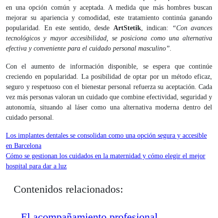
en una opción común y aceptada. A medida que más hombres buscan
mejorar su apariencia y comodidad, este tratamiento continúa ganando
popularidad. En este sentido, desde
ArtStetik
, indican:
“Con avances
tecnológicos y mayor accesibilidad, se posiciona como una alternativa
efectiva y conveniente para el cuidado personal masculino”.
Con el aumento de información disponible, se espera que continúe
creciendo en popularidad. La posibilidad de optar por un método eficaz,
seguro y respetuoso con el bienestar personal refuerza su aceptación. Cada
vez más personas valoran un cuidado que combine efectividad, seguridad y
autonomía, situando al láser como una alternativa moderna dentro del
cuidado personal.
Navegación
Los implantes dentales se consolidan como una opción segura y accesible
en Barcelona
de
Cómo se gestionan los cuidados en la maternidad y cómo elegir el mejor
entradas
hospital para dar a luz
Contenidos relacionados:
El acompañamiento profesional