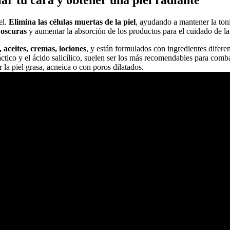
ar tu cara y obtener una piel radiante
el.
Elimina las células muertas de la piel
, ayudando a mantener la toni
 oscuras
y aumentar la absorción de los productos para el cuidado de la 
, aceites, cremas, lociones
, y están formulados con ingredientes diferen
láctico y el ácido salicílico, suelen ser los más recomendables para com
la piel grasa, acneica o con poros dilatados.