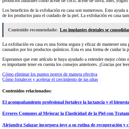
productos naturales como aceite de coco, aceite de oliva, miel, yogurt 
Los beneficios de la exfoliación en casa son numerosos. Esto ayuda a m
de los productos para el cuidado de la piel. La exfoliación en casa tam
Contenido recomendado:
Los implantes dentales se consolid
La exfoliación en casa es una forma segura y eficaz de mantener una p
causados ​​por los productos químicos. Esta es una forma de cuidar la 
Esperamos que este artículo te haya ayudado a entender mejor cómo ex
es importante tener en cuenta los consejos anteriores. ¡Gracias por lee
Navegación
Cómo eliminar los puntos negros de manera efectiva
Cómo fortalecer y acelerar el crecimiento de las uñas
de
entradas
Contenidos relacionados:
El acompañamiento profesional fortalece la lactancia y el bienesta
Errores Comunes al Mejorar la Elasticidad de la Piel con Trata
Alejandra Salazar incorpora iove a su rutina de recuperación y c