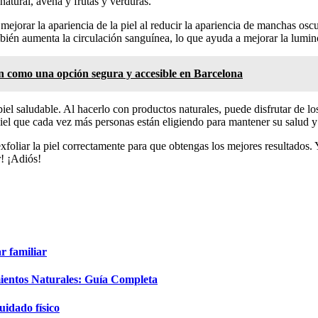
natural, avena y frutas y verduras.
ejorar la apariencia de la piel al reducir la apariencia de manchas osc
bién aumenta la circulación sanguínea, lo que ayuda a mejorar la luminos
an como una opción segura y accesible en Barcelona
iel saludable. Al hacerlo con productos naturales, puede disfrutar de l
piel que cada vez más personas están eligiendo para mantener su salud y
foliar la piel correctamente para que obtengas los mejores resultados. 
r! ¡Adiós!
r familiar
mientos Naturales: Guía Completa
uidado físico