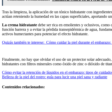
Tras la limpieza, la aplicación de un tónico hidratante con ingredient
actúan reteniendo la humedad en las capas superficiales, aportando u
La crema hidratante
debe ser rica en emolientes y oclusivos, como c
función barrera y a evitar la pérdida transepidérmica de agua, fundame
activos humectantes para potenciar el efecto hidratante.
Quizás también te interese:
Cómo cuidar la piel durante el embarazo: 
Finalmente, no hay que olvidar el uso de un protector solar adecuado,
hidratantes con filtros minerales como óxido de zinc o dióxido de titan
Navegación
Cómo evitar la retención de líquidos en el embarazo: tipos de cuidado
Belleza de la piel del rostro: guía para lucir una piel sana y radiante
de
entradas
Contenidos relacionados:
El
acompañamiento
profesional
fortalece la