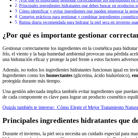
¿Por qué es importante gestionar correctamente los ingredientes en l
Principales ingredientes hidratantes que debes buscar en productos pa
Cómo identificar y evitar ingredientes que pueden empeorar la seque
Consejos prácticos para gestionar y combinar ingredientes cosmético
Rutina diaria recomendada para hidratar la piel seca en invierno usa
¿Por qué es importante gestionar correctam
Gestionar correctamente los ingredientes en la cosmética para hidratar la piel seca en invierno es fundamental porque esta estación implica condiciones ambientales que afectan directamente la barrera cutánea. El
frío, el viento y la baja humedad ambiental provocan una pérdida acel
una hidratación eficaz y protege la piel frente a estos factores adversos
Además, no todos los ingredientes hidratantes funcionan igual en invi
Ingredientes como los
humectantes
(glicerina, ácido hialurónico),
em
protegida durante más tiempo.
Una gestión adecuada implica también evitar ingredientes que puedan ir
de cada componente es clave para lograr un producto cosmético equili
Quizás también te interese:
Cómo Elegir el Mejor Tratamiento Natural 
Principales ingredientes hidratantes que d
Durante el invierno, la piel seca necesita un cuidado especial para m