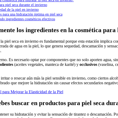
a cosmética para hidratar la piel seca en invierno?
ra piel seca durante el invierno
dad de la piel en invierno
s para una hidratación óptima en piel seca
ndo ingredientes cosméticos efectivos
ente los ingredientes en la cosmética para h
erada de agua en la piel, lo que genera sequedad, descamación y sensaci
.
erno. Es necesario optar por componentes que no solo aporten agua, sino
olientes
(aceites vegetales, manteca de karité) y
occlusivos
(vaselina, c
ritar o resecar aún más la piel sensible en invierno, como ciertos alco
brado que mejore la hidratación sin causar efectos secundarios negativo
para Mejorar la Elasticidad de la Piel
ebes buscar en productos para piel seca dura
antener su hidratación y evitar la sensación de tirantez o descamación. 