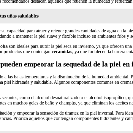
ás recomendados destacan aquellos que retienen la humedad y refuerzan 
tus uñas saludables
 su capacidad para atraer y retener grandes cantidades de agua en la p
ando a mantener la piel suave y flexible incluso en ambientes fríos y s
joba
son ideales para nutrir la piel seca en invierno, ya que ofrecen una
car productos que contengan
ceramidas
, ya que fortalecen la barrera cu
 pueden empeorar la sequedad de la piel en 
bido a las bajas temperaturas y la disminución de la humedad ambiental. 
a piel hidratada y saludable. Algunos componentes comunes en cremas, 
 secantes, como el alcohol desnaturalizado o el alcohol isopropílico, qu
sentes en muchos geles de baño y champús, ya que eliminan los aceites n
ación y empeorar la sensación de tirantez en la piel invernal. Para ident
ancias. Prioriza aquellos que contengan componentes hidratantes y calman