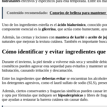
hidratantes
efectivos y específicos para esta temporada. Entre los m
Contenido recomendado:
Consejos de belleza para mantener 
Uno de los ingredientes estrella es el
ácido hialurónico
, conocido por
componente esencial es la
glicerina
, que actúa como humectante, ayud
Además, las cremas y lociones con
manteca de karité
o
aceite de jo
naturales que mejoran la textura cutánea. También es importante bus
Cómo identificar y evitar ingredientes que
Durante el invierno, la piel tiende a volverse más seca y sensible de
cosméticos pueden agravar esta sequedad para evitarlos y mantener un
hidratación, causando irritación y descamación.
Entre los ingredientes que
deberías evitar
se encuentran los alcoholes
los detergentes agresivos, como el lauril sulfato de sodio (SLS), pre
Además, ciertos conservantes y fragancias sintéticas pueden causar irrit
y opta por fórmulas que indiquen ser
hipoalergénicas
y libres de frag
que ayudan a restaurar la barrera cutánea sin causar daño.