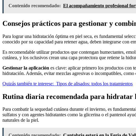
Contenido recomendado:
El acompañamiento profesional fortal
Consejos prácticos para gestionar y combin
Para lograr una hidratación óptima en piel seca, es fundamental selec
conocido por su capacidad para retener agua, deben integrarse con emo
Es recomendable utilizar productos que contengan humectantes, emolien
cutánea, y los oclusivos crean una capa protectora que retiene la hidra
Gestionar la aplicación
es clave: aplicar primero los productos con 
hidratación. Además, evitar mezclas agresivas o incompatibles, como ex
Quizás también te interese:
Tipos de alisados: todos los tratamientos
Rutina diaria recomendada para hidratar la
Para combatir la sequedad cutánea durante el invierno, es fundamental
sulfatos y con agentes hidratantes como la glicerina o el pantenol ayu
naturales de la piel.
Contenido recomendado:
Cantabria estará en la Feria de Val