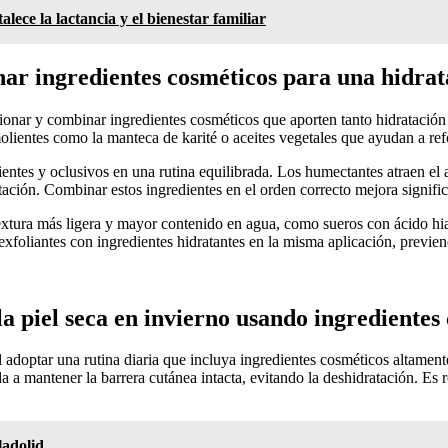
ece la lactancia y el bienestar familiar
ar ingredientes cosméticos para una hidrat
cionar y combinar ingredientes cosméticos que aporten tanto hidratació
lientes como la manteca de karité o aceites vegetales que ayudan a refo
tes y oclusivos en una rutina equilibrada. Los humectantes atraen el ag
tación. Combinar estos ingredientes en el orden correcto mejora significa
textura más ligera y mayor contenido en agua, como sueros con ácido hia
foliantes con ingredientes hidratantes en la misma aplicación, previene 
 piel seca en invierno usando ingredientes 
 adoptar una rutina diaria que incluya ingredientes cosméticos altament
da a mantener la barrera cutánea intacta, evitando la deshidratación. Es
ladolid