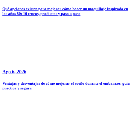
Qué opciones existen para mejorar cómo hacer un maquillaje inspirado en
los años 80: 10 trucos, productos y paso a paso
Ago 6, 2026
Ventajas y desventajas de cómo mejorar el sueño durante el embarazo: guía
práctica y segura