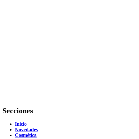
episodios y
mejores trucos
2026
Belleza
Inesperada
película online
gratis: dónde
verla
legalmente y
en HD
Film sulla
bellezza: le
migliori
pellicole,
recensioni e
analisi
Secciones
Inicio
Novedades
Cosmética