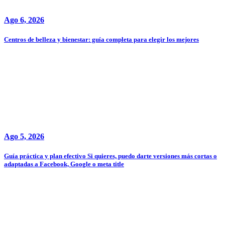
Ago 6, 2026
Centros de belleza y bienestar: guía completa para elegir los mejores
Ago 5, 2026
Guía práctica y plan efectivo Si quieres, puedo darte versiones más cortas o
adaptadas a Facebook, Google o meta title