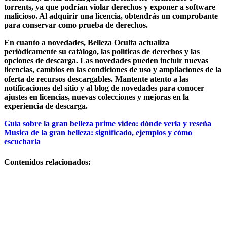
torrents, ya que podrían violar derechos y exponer a software
malicioso. Al adquirir una licencia, obtendrás un comprobante
para conservar como prueba de derechos.
En cuanto a novedades, Belleza Oculta actualiza
periódicamente su catálogo, las políticas de derechos y las
opciones de descarga. Las novedades pueden incluir nuevas
licencias
, cambios en las condiciones de uso y ampliaciones de la
oferta de recursos descargables. Mantente atento a las
notificaciones del sitio y al
blog de novedades
para conocer
ajustes en licencias, nuevas colecciones y mejoras en la
experiencia de descarga.
Navegación
Guía sobre la gran belleza prime video: dónde verla y reseña
Musica de la gran belleza: significado, ejemplos y cómo
de
escucharla
entradas
Contenidos relacionados:
Programa de
television
secretos de
belleza: guía
completa,