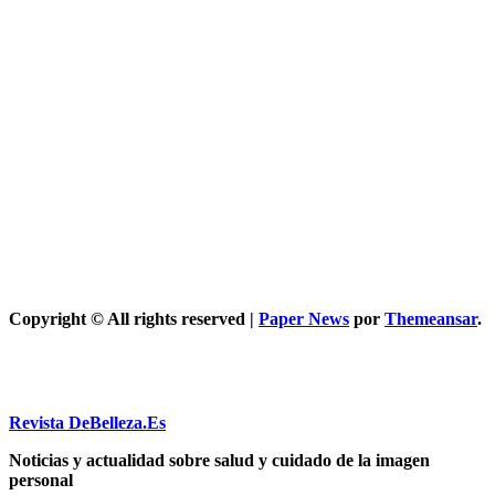
servicios top
Maquillaje
Qué opciones
existen para
mejorar cómo
hacer un
maquillaje
inspirado en
los años 80: 10
trucos,
productos y
paso a paso
Copyright © All rights reserved
|
Paper News
por
Themeansar
.
Revista DeBelleza.Es
Noticias y actualidad sobre salud y cuidado de la imagen
personal