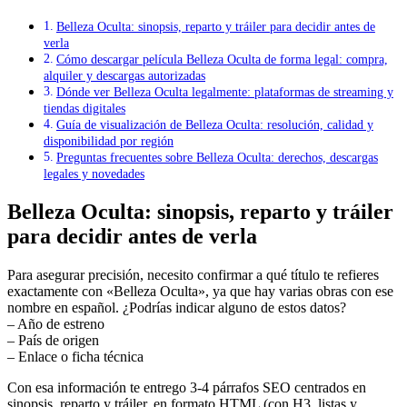
Belleza Oculta: sinopsis, reparto y tráiler para decidir antes de
verla
Cómo descargar película Belleza Oculta de forma legal: compra,
alquiler y descargas autorizadas
Dónde ver Belleza Oculta legalmente: plataformas de streaming y
tiendas digitales
Guía de visualización de Belleza Oculta: resolución, calidad y
disponibilidad por región
Preguntas frecuentes sobre Belleza Oculta: derechos, descargas
legales y novedades
Belleza Oculta: sinopsis, reparto y tráiler
para decidir antes de verla
Para asegurar precisión, necesito confirmar a qué título te refieres
exactamente con «Belleza Oculta», ya que hay varias obras con ese
nombre en español. ¿Podrías indicar alguno de estos datos?
– Año de estreno
– País de origen
– Enlace o ficha técnica
Con esa información te entrego 3-4 párrafos SEO centrados en
sinopsis, reparto y tráiler, en formato HTML (con H3, listas y