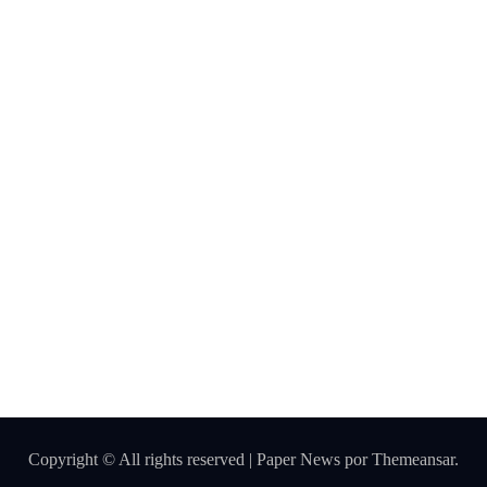
profesi
onal:
tenden
Maquillaje
cias y
servici
os top
Qué
opcion
es
existen
para
mejora
r cómo
hacer
Copyright © All rights reserved
|
Paper News
por
Themeansar
.