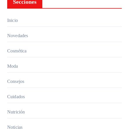
Secciones
produc
tos
dermat
Inicio
ológico
s y
Novedades
asesorí
a en
Cosmética
cuidad
o de la
Moda
piel
Consejos
Cuidados
Nutrición
Noticias