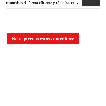
cosméticos de forma eficiente y cómo hacer
un maquillaje mate sin efecto graso
No te pierdas estos contenidos:
Belleza
Peluqu