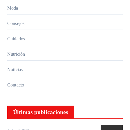
les
Moda
para
un look
Consejos
natural
Cuidados
Nutrición
Noticias
Contacto
Últimas publicaciones