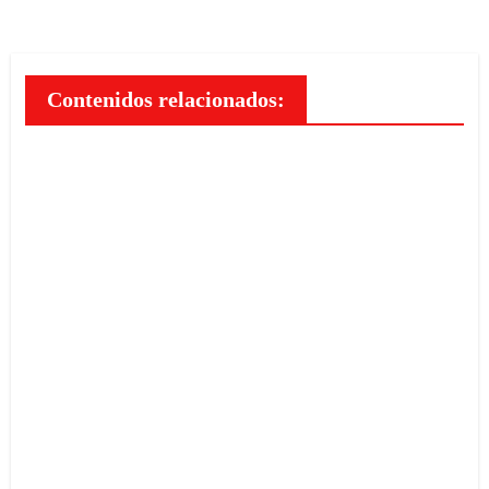
Contenidos relacionados:
Cómo
estruct