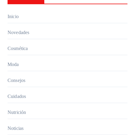
ropa
de
Inicio
trabajo
cómod
Novedades
a y
elegant
Cosmética
e
Moda
Consejos
Cuidados
Nutrición
Noticias