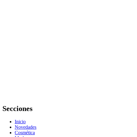
La ropa
infantil
evoluciona
para
acompañar el
crecimiento y
el juego
Qué
herramientas
digitales usar
para elegir
ropa de
trabajo
cómoda y
elegante
Secciones
Inicio
Novedades
Cosmética