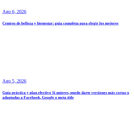
Ago 6, 2026
Centros de belleza y bienestar: guía completa para elegir los mejores
Ago 5, 2026
Guía práctica y plan efectivo Si quieres, puedo darte versiones más cortas o
adaptadas a Facebook, Google o meta title