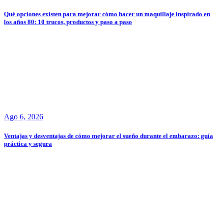
Qué opciones existen para mejorar cómo hacer un maquillaje inspirado en
los años 80: 10 trucos, productos y paso a paso
Ago 6, 2026
Ventajas y desventajas de cómo mejorar el sueño durante el embarazo: guía
práctica y segura