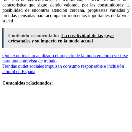
característica que sigue siendo valorada por las consumidoras: la
posibilidad de encontrar atención cercana, propuestas variadas y
prendas pensadas para acompañar momentos importantes de la vida
social.
Contenido recomendado:
La creatividad de las joyas
artesanales y su impacto en la moda actual
Navegación
Qué expertos han analizado el impacto de la moda en cómo vestirse
para una entrevista de trabajo
de
Tiendas outlet sociales impulsan consumo responsable e inclusión
entradas
laboral en España
Contenidos relacionados:
Cómo
estructurar un
armario
eficiente y
usar ropa
oversize sin
perder la
elegancia