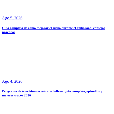
Ago 5, 2026
Guía completa de cómo mejorar el sueño durante el embarazo: consejos
prácticos
Ago 4, 2026
Programa de television secretos de belleza: guía completa, episodios y
mejores trucos 2026