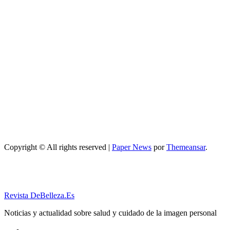
servicios top
Maquillaje
Qué opciones
existen para
mejorar cómo
hacer un
maquillaje
inspirado en
los años 80: 10
trucos,
productos y
paso a paso
Copyright © All rights reserved
|
Paper News
por
Themeansar
.
Revista DeBelleza.Es
Noticias y actualidad sobre salud y cuidado de la imagen personal