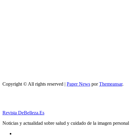
Maquillaje
Qué opciones
existen para
mejorar cómo
hacer un
maquillaje
inspirado en
los años 80: 10
trucos,
productos y
paso a paso
Copyright © All rights reserved
|
Paper News
por
Themeansar
.
Revista DeBelleza.Es
Noticias y actualidad sobre salud y cuidado de la imagen personal