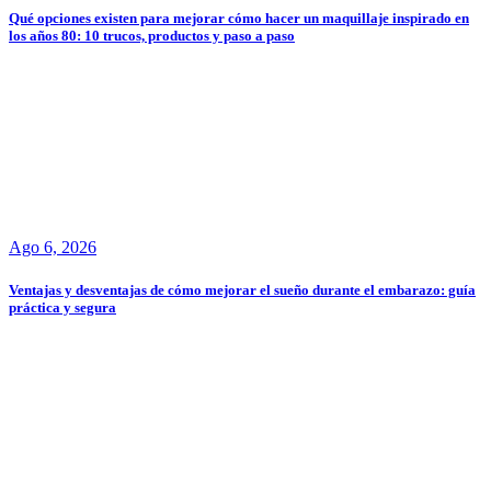
Qué opciones existen para mejorar cómo hacer un maquillaje inspirado en
los años 80: 10 trucos, productos y paso a paso
Ago 6, 2026
Ventajas y desventajas de cómo mejorar el sueño durante el embarazo: guía
práctica y segura