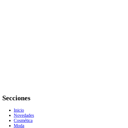
La ropa
infantil
evoluciona
para
acompañar el
crecimiento y
el juego
Qué
herramientas
digitales usar
para elegir
ropa de
trabajo
cómoda y
elegante
Secciones
Inicio
Novedades
Cosmética
Moda