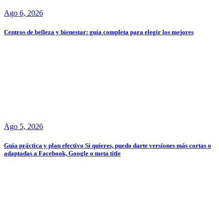
Ago 6, 2026
Centros de belleza y bienestar: guía completa para elegir los mejores
Ago 5, 2026
Guía práctica y plan efectivo Si quieres, puedo darte versiones más cortas o
adaptadas a Facebook, Google o meta title