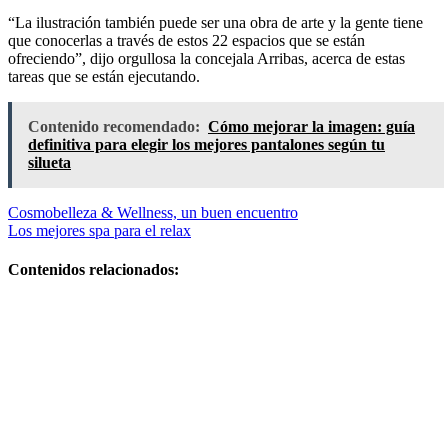
“La ilustración también puede ser una obra de arte y la gente tiene
que conocerlas a través de estos 22 espacios que se están
ofreciendo”, dijo orgullosa la concejala Arribas, acerca de estas
tareas que se están ejecutando.
Contenido recomendado:
Cómo mejorar la imagen: guía
definitiva para elegir los mejores pantalones según tu
silueta
Navegación
Cosmobelleza & Wellness, un buen encuentro
Los mejores spa para el relax
de
entradas
Contenidos relacionados:
Cómo
estructurar un
armario
eficiente y
usar ropa
oversize sin
perder la
elegancia