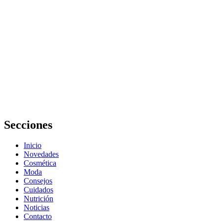
Cómo
manejar
los niveles
de estrés
con una
alimentación
adecuada:
Guía
completa
Secciones
Inicio
Novedades
Cosmética
Moda
Consejos
Cuidados
Nutrición
Noticias
Contacto