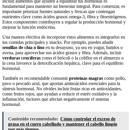
Incluir alimentos que ayuden a equilibrar tus hormonas es
fundamental para mantener un bienestar integral. Para comenzar, es
importante priorizar fuentes naturales y frescas que contengan
nutrientes clave como ácidos grasos omega-3, fibra y fitoestrógenos.
Estos componentes contribuyen a regular la producción hormonal y
mejorar la función endocrina.
Una manera efectiva de incorporar estos alimentos es integrarlos en
tus comidas principales y snacks. Por ejemplo, puedes añadir
semillas de chía o lino
en tu desayuno, ya sea en yogur, batidos o
avena, para aprovechar sus ácidos grasos y fibra. Además, incluir
verduras crucíferas
como el brócoli o la coliflor en el almuerzo o
la cena favorece la detoxificación hepática, clave para el equilibrio
hormonal.
También es recomendable consumir
proteínas magras
como pollo,
pavo o pescado azul, que aportan aminoácidos esenciales para la
síntesis hormonal. No olvides incluir frutas ricas en antioxidantes,
como frutos rojos, que ayudan a reducir el estrés oxidativo y la
inflamación, factores que afectan negativamente el sistema
hormonal.
Contenido recomendado:
Cómo controlar el exceso de
grasa en el cuero cabelludo y mantener el cabello limpio
por más tiempo