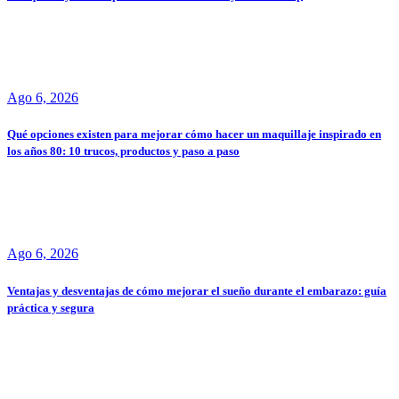
Ago 6, 2026
Qué opciones existen para mejorar cómo hacer un maquillaje inspirado en
los años 80: 10 trucos, productos y paso a paso
Ago 6, 2026
Ventajas y desventajas de cómo mejorar el sueño durante el embarazo: guía
práctica y segura