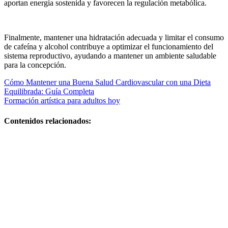
aportan energía sostenida y favorecen la regulación metabólica.
Finalmente, mantener una hidratación adecuada y limitar el consumo
de cafeína y alcohol contribuye a optimizar el funcionamiento del
sistema reproductivo, ayudando a mantener un ambiente saludable
para la concepción.
Navegación
Cómo Mantener una Buena Salud Cardiovascular con una Dieta
Equilibrada: Guía Completa
de
Formación artística para adultos hoy
entradas
Contenidos relacionados:
Guía
práctica y
plan
efectivo Si
quieres,
puedo
darte
versiones