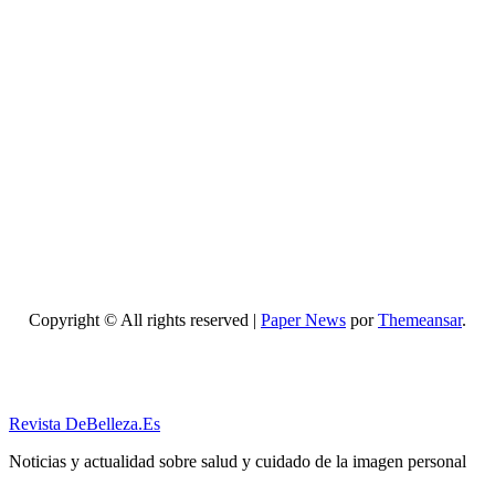
para
mejorar
cómo
hacer un
maquillaje
inspirado
en los
años 80:
10 trucos,
productos
y paso a
paso
Copyright © All rights reserved
|
Paper News
por
Themeansar
.
Revista DeBelleza.Es
Noticias y actualidad sobre salud y cuidado de la imagen personal