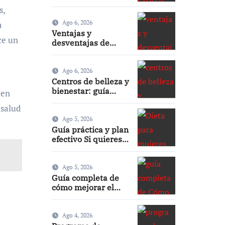
mejorar cómo hacer
s,
un maquillaje
inspirado en los
Ago 6, 2026
a
años 80: 10 trucos,
Ventajas y
ce un
productos y paso a
desventajas de
paso
cómo mejorar el
sueño durante el
embarazo: guía
Ago 6, 2026
práctica y segura
Centros de belleza y
bienestar: guía
 en
completa para
 salud
elegir los mejores
Ago 5, 2026
Guía práctica y plan
efectivo Si quieres,
puedo darte
versiones más
cortas o adaptadas
Ago 5, 2026
a Facebook, Google
Guía completa de
o meta title
cómo mejorar el
sueño durante el
embarazo: consejos
prácticos
Ago 4, 2026