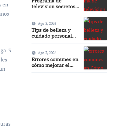
Programa de
s en
television secretos
de belleza: guía
unos
completa, episodios
y mejores trucos
Ago 3, 2026
2026
Tips de belleza y
cuidado personal
para lucir radiante
ega-3.
Ago 3, 2026
eles
Errores comunes en
cómo mejorar el
 un
sueño durante el
embarazo y cómo
evitarlos
duras