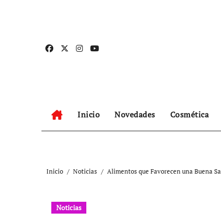
Ir
al
contenido
Inicio
Novedades
Cosmética
Inicio
Noticias
Alimentos que Favorecen una Buena Sal
Noticias