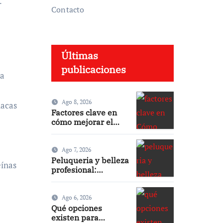
.
Contacto
Últimas
publicaciones
la
Ago 8, 2026
nacas
Factores clave en
cómo mejorar el
sueño durante el
embarazo: consejos
efectivos
Ago 7, 2026
Peluqueria y belleza
eínas
profesional:
tendencias y
servicios top
Ago 6, 2026
Qué opciones
existen para