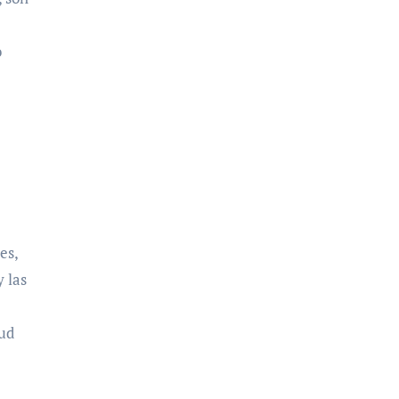
o
es,
 las
lud