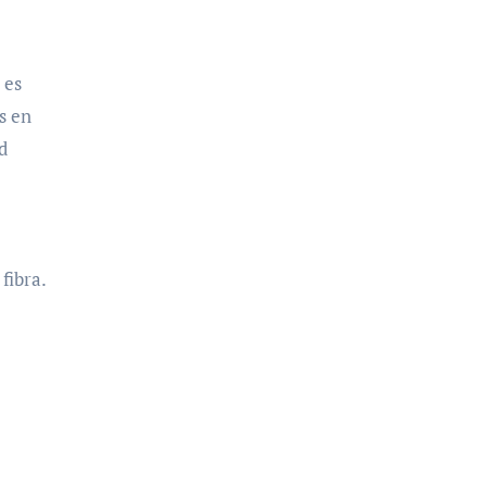
 es
s en
d
fibra.