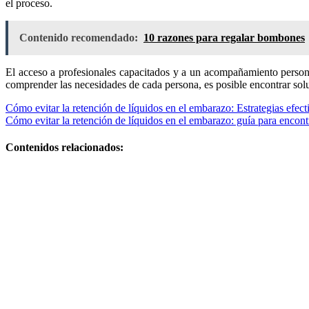
el proceso.
Contenido recomendado:
10 razones para regalar bombones
El acceso a profesionales capacitados y a un acompañamiento persona
comprender las necesidades de cada persona, es posible encontrar solu
Navegación
Cómo evitar la retención de líquidos en el embarazo: Estrategias efec
Cómo evitar la retención de líquidos en el embarazo: guía para encont
de
entradas
Contenidos relacionados:
Ventajas y
desventajas de
cómo mejorar
el sueño
durante el
embarazo:
guía práctica y
segura
Guía práctica
y plan efectivo