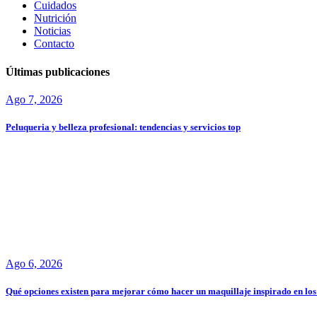
Cuidados
Nutrición
Noticias
Contacto
Últimas publicaciones
Ago 7, 2026
Peluqueria y belleza profesional: tendencias y servicios top
Ago 6, 2026
Qué opciones existen para mejorar cómo hacer un maquillaje inspirado en los 