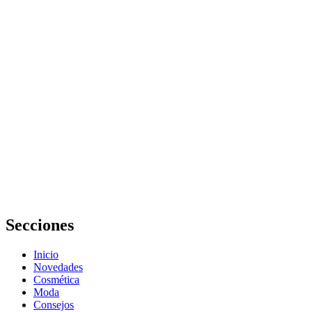
Si quieres,
puedo darte
versiones más
cortas o
adaptadas a
Facebook,
Google o meta
title
Guía completa
de cómo
mejorar el
sueño durante
el embarazo:
consejos
prácticos
Secciones
Inicio
Novedades
Cosmética
Moda
Consejos