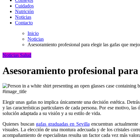
Consejos
Cuidados
Nutrición
Noticias
Contacto
Inicio
Noticias
Asesoramiento profesional para elegir las gafas que mejo
Noticias
Salud
Asesoramiento profesional para 
#image_title
Elegir unas gafas no implica únicamente una decisión estética. Detrás de cada montura y de cada cristal existe un proceso de evaluación que busca responder a las necesidades visuales, las actividades cotidianas
y las características particulares de cada persona. Por ese motivo, la
solución adaptada a su visión y a su estilo de vida.
Quienes buscan
gafas graduadas en Sevilla
encuentran actualmente e
visuales. La elección de una montura adecuada y de los cristales corr
acompañamiento de especialistas resulta un factor cada vez más valora