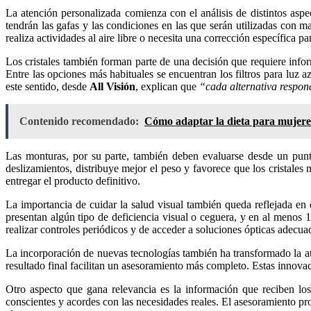
La atención personalizada comienza con el análisis de distintos aspec
tendrán las gafas y las condiciones en las que serán utilizadas con 
realiza actividades al aire libre o necesita una corrección específica pa
Los cristales también forman parte de una decisión que requiere infor
Entre las opciones más habituales se encuentran los filtros para luz azu
este sentido, desde
All Visión
, explican que
“cada alternativa respon
Contenido recomendado:
Cómo adaptar la dieta para mujeres
Las monturas, por su parte, también deben evaluarse desde un punto 
deslizamientos, distribuye mejor el peso y favorece que los cristale
entregar el producto definitivo.
La importancia de cuidar la salud visual también queda reflejada en
presentan algún tipo de deficiencia visual o ceguera, y en al menos 
realizar controles periódicos y de acceder a soluciones ópticas adecua
La incorporación de nuevas tecnologías también ha transformado la ate
resultado final facilitan un asesoramiento más completo. Estas innova
Otro aspecto que gana relevancia es la información que reciben los
conscientes y acordes con las necesidades reales. El asesoramiento pro