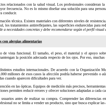
tos relacionados con la salud visual. Los profesionales consideran la g
mayor frecuencia. No es lo mismo diseñar una solución para una person
ra conducir.
mación técnica. Existen materiales con diferentes niveles de resistencia
l, los tratamientos antirreflejantes, las superficies endurecidas para re
de a necesidades concretas y debe recomendarse según el perfil visual
 con alergias alimentarias
de vista funcional. El tamaño, el peso, el material y el apoyo sobre
s mantengan la posición adecuada respecto de los ojos. Por eso, muchas 
 distintos estudios internacionales. De acuerdo con la Organización 
1.000 millones de esos casos la afección podría haberse prevenido o aú
das cuando aparecen dificultades para ver.
nción en las ópticas. Equipos de medición más precisos, herramientas di
ciones permiten reducir errores y ofrecer soluciones adaptadas a cada c
 usuarios antes de realizar su compra. Comprender las diferencias en
fesional no se limita a vender un producto, sino que busca explicar las 