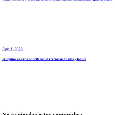
Ago 1, 2026
Truquitos caseros de belleza: 20 recetas naturales y fáciles
No te pierdas estos contenidos: