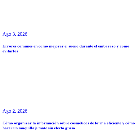
Ago 3, 2026
Errores comunes en cómo mejorar el sueño durante el embarazo y cómo
evitarlos
Ago 2, 2026
Cómo organizar la información sobre cosméticos de forma eficiente y cómo
hacer un maquillaje mate sin efecto graso