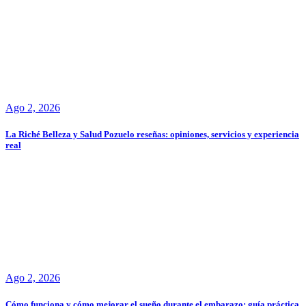
Ago 2, 2026
La Riché Belleza y Salud Pozuelo reseñas: opiniones, servicios y experiencia
real
Ago 2, 2026
Cómo funciona y cómo mejorar el sueño durante el embarazo: guía práctica