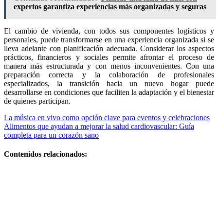
expertos garantiza experiencias más organizadas y seguras
El cambio de vivienda, con todos sus componentes logísticos y
personales, puede transformarse en una experiencia organizada si se
lleva adelante con planificación adecuada. Considerar los aspectos
prácticos, financieros y sociales permite afrontar el proceso de
manera más estructurada y con menos inconvenientes. Con una
preparación correcta y la colaboración de profesionales
especializados, la transición hacia un nuevo hogar puede
desarrollarse en condiciones que faciliten la adaptación y el bienestar
de quienes participan.
Navegación
La música en vivo como opción clave para eventos y celebraciones
Alimentos que ayudan a mejorar la salud cardiovascular: Guía
de
completa para un corazón sano
entradas
Contenidos relacionados:
Guía práctica
y plan efectivo
Si quieres,
puedo darte
versiones más
cortas o