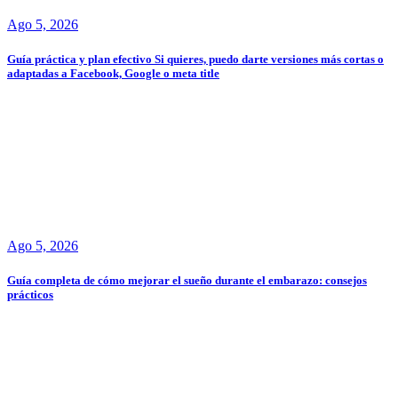
Ago 5, 2026
Guía práctica y plan efectivo Si quieres, puedo darte versiones más cortas o
adaptadas a Facebook, Google o meta title
Ago 5, 2026
Guía completa de cómo mejorar el sueño durante el embarazo: consejos
prácticos