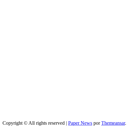
Salud
Guía completa
de cómo
mejorar el
sueño durante
el embarazo:
consejos
prácticos
Entretenimiento
Programa de
television
secretos de
belleza: guía
completa,
episodios y
mejores trucos
2026
Copyright © All rights reserved
|
Paper News
por
Themeansar
.