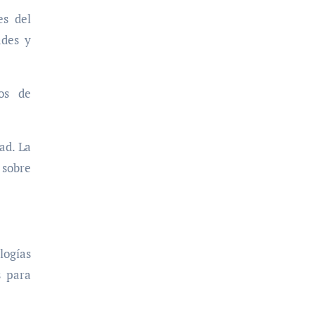
es del
ades y
os de
ad. La
 sobre
logías
s para