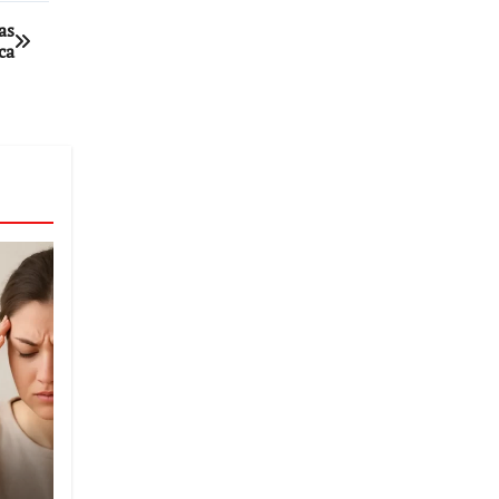
as
ca