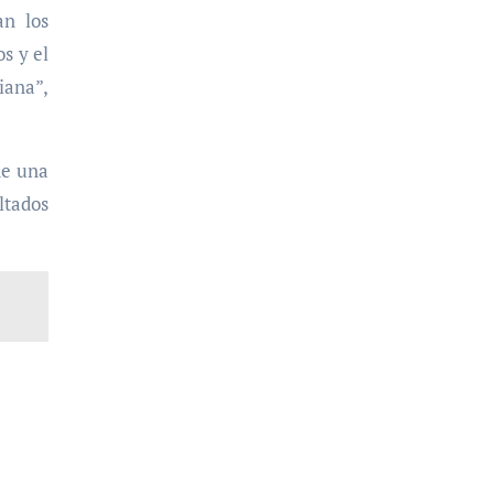
an los
s y el
iana”,
de una
ltados