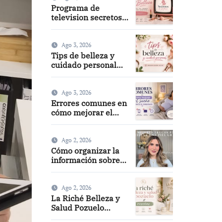
Programa de
television secretos
de belleza: guía
completa, episodios
y mejores trucos
Ago 3, 2026
2026
Tips de belleza y
cuidado personal
para lucir radiante
Ago 3, 2026
Errores comunes en
cómo mejorar el
sueño durante el
embarazo y cómo
evitarlos
Ago 2, 2026
Cómo organizar la
información sobre
cosméticos de
forma eficiente y
cómo hacer un
Ago 2, 2026
maquillaje mate sin
La Riché Belleza y
efecto graso
Salud Pozuelo
reseñas: opiniones,