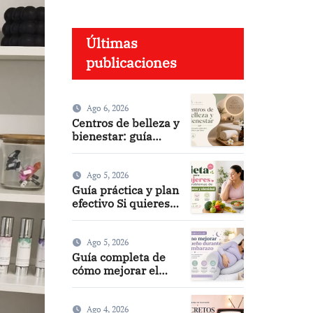
Últimas
publicaciones
Ago 6, 2026
Centros de belleza y
bienestar: guía
completa para
elegir los mejores
Ago 5, 2026
Guía práctica y plan
efectivo Si quieres,
puedo darte
versiones más
cortas o adaptadas
Ago 5, 2026
a Facebook, Google
Guía completa de
o meta title
cómo mejorar el
sueño durante el
embarazo: consejos
prácticos
Ago 4, 2026