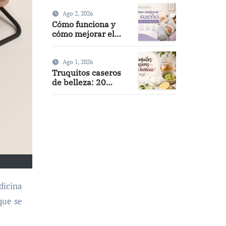
servicios y
experiencia real
Ago 2, 2026
Cómo funciona y
cómo mejorar el
sueño durante el
embarazo: guía
práctica
Ago 1, 2026
Truquitos caseros
de belleza: 20
recetas naturales y
fáciles
que se