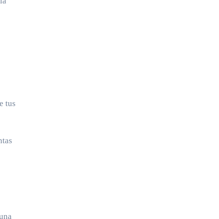
la
e tus
ntas
 una