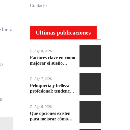
Contacto
e bien.
Últimas publicaciones
Ago 8, 2026
Factores clave en cómo
mejorar el sueño
os
durante el embarazo:
consejos efectivos
Ago 7, 2026
Peluqueria y belleza
profesional: tendencias
y servicios top
s
Ago 6, 2026
Qué opciones existen
para mejorar cómo
hacer un maquillaje
inspirado en los años