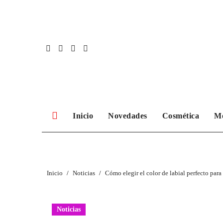
Ir
al
contenido
Inicio
Novedades
Cosmética
M
Inicio
Noticias
Cómo elegir el color de labial perfecto para 
Noticias