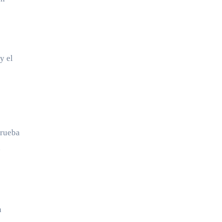
y el
Prueba
a
n