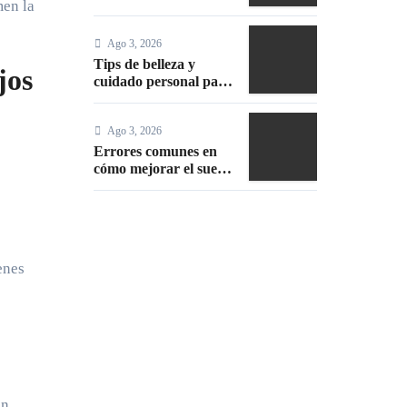
men la
guía completa,
episodios y mejores
Ago 3, 2026
trucos 2026
Tips de belleza y
jos
cuidado personal para
lucir radiante
Ago 3, 2026
Errores comunes en
cómo mejorar el sueño
durante el embarazo y
cómo evitarlos
enes
ún