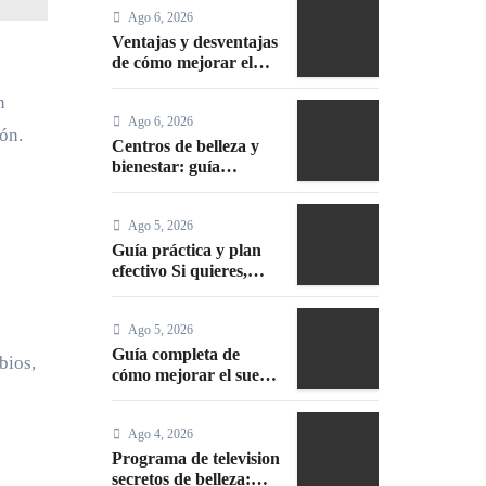
Ago 6, 2026
80: 10 trucos,
productos y paso a
Ventajas y desventajas
paso
de cómo mejorar el
sueño durante el
n
embarazo: guía
Ago 6, 2026
práctica y segura
ón.
Centros de belleza y
bienestar: guía
completa para elegir
los mejores
Ago 5, 2026
Guía práctica y plan
efectivo Si quieres,
puedo darte versiones
más cortas o
Ago 5, 2026
adaptadas a Facebook,
Google o meta title
Guía completa de
bios,
cómo mejorar el sueño
durante el embarazo:
consejos prácticos
Ago 4, 2026
Programa de television
secretos de belleza: