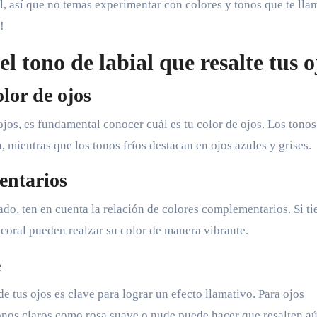
, así que no temas experimentar con colores y tonos que te lla
!
l tono de labial que resalte tus o
lor de ojos
 ojos, es fundamental conocer cuál es tu color de ojos. Los tonos
, mientras que los tonos fríos destacan en ojos azules y grises.
entarios
uado, ten en cuenta la relación de colores complementarios. Si ti
coral pueden realzar su color de manera vibrante.
e
 de tus ojos es clave para lograr un efecto llamativo. Para ojos
onos claros como rosa suave o nude puede hacer que resalten a