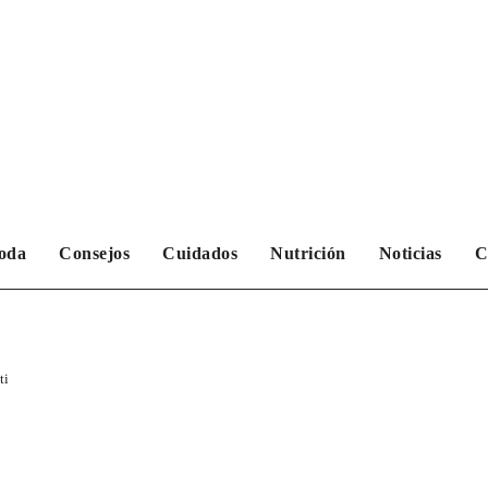
oda
Consejos
Cuidados
Nutrición
Noticias
C
ti