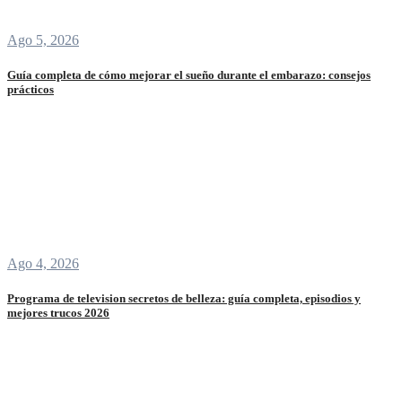
Ago 5, 2026
Guía completa de cómo mejorar el sueño durante el embarazo: consejos
prácticos
Ago 4, 2026
Programa de television secretos de belleza: guía completa, episodios y
mejores trucos 2026