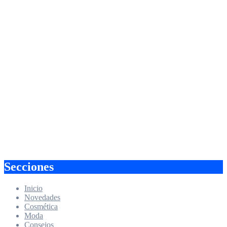
Alimentos que
ayudan a
mejorar la
salud del
sistema
digestivo: qué
comer y por
qué
Cómo
manejar los
niveles de
estrés con una
alimentación
adecuada:
Guía completa
Secciones
Inicio
Novedades
Cosmética
Moda
Consejos