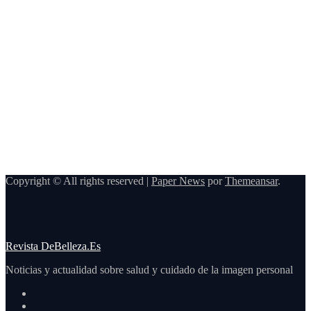
Maquillaje
Qué opciones
existen para
mejorar cómo
hacer un
maquillaje
inspirado en
los años 80: 10
trucos,
productos y
paso a paso
Copyright © All rights reserved
|
Paper News
por
Themeansar
.
Revista DeBelleza.Es
Noticias y actualidad sobre salud y cuidado de la imagen personal