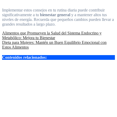
Implementar estos consejos en tu rutina diaria puede contribuir
significativamente a tu
bienestar general
y a mantener altos tus
niveles de energía. Recuerda que pequeños cambios pueden llevar a
grandes resultados a largo plazo.
Navegación
Alimentos que Promueven la Salud del Sistema Endocrino y
Metabólico: Mejora tu Bienestar
de
Dieta para Mujeres: Mantén un Buen Equilibrio Emocional con
entradas
Estos Alimentos
Contenidos relacionados:
Guía práctica
y plan efectivo
Si quieres,
puedo darte
versiones más
cortas o
adaptadas a
Facebook,
Google o meta
title