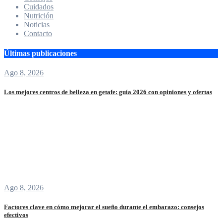
Cuidados
Nutrición
Noticias
Contacto
Últimas publicaciones
Ago 8, 2026
Los mejores centros de belleza en getafe: guía 2026 con opiniones y ofertas
Ago 8, 2026
Factores clave en cómo mejorar el sueño durante el embarazo: consejos
efectivos