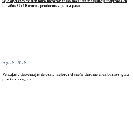
Qué opciones existen para mejorar cómo hacer un maquillaje inspirado en
los años 80: 10 trucos, productos y paso a paso
Ago 6, 2026
Ventajas y desventajas de cómo mejorar el sueño durante el embarazo: guía
práctica y segura