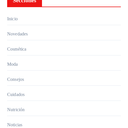
Secciones
una
aliment
ación
Inicio
adecua
da:
Novedades
Guía
comple
Cosmética
ta
Moda
Consejos
Cuidados
Nutrición
Noticias