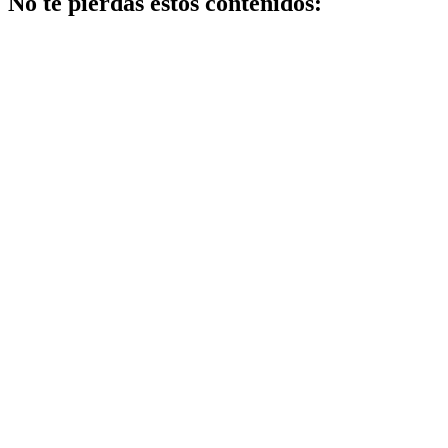
No te pierdas estos contenidos:
Belleza
Peluqueria y
belleza
profesional:
tendencias y
servicios top
Maquillaje
Qué opciones
existen para
mejorar cómo
hacer un
maquillaje
inspirado en
los años 80: 10
trucos,
productos y
paso a paso
Salud