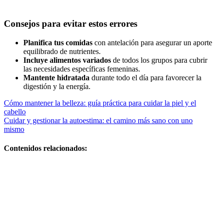
Consejos para evitar estos errores
Planifica tus comidas
con antelación para asegurar un aporte
equilibrado de nutrientes.
Incluye alimentos variados
de todos los grupos para cubrir
las necesidades específicas femeninas.
Mantente hidratada
durante todo el día para favorecer la
digestión y la energía.
Navegación
Cómo mantener la belleza: guía práctica para cuidar la piel y el
cabello
de
Cuidar y gestionar la autoestima: el camino más sano con uno
entradas
mismo
Contenidos relacionados:
Guía práctica
y plan efectivo
Si quieres,
puedo darte
versiones más
cortas o