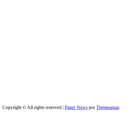
Ventajas y
desventajas de
cómo mejorar
el sueño
durante el
embarazo:
guía práctica y
segura
Belleza
Centros de
belleza y
bienestar: guía
completa para
elegir los
mejores
Copyright © All rights reserved
|
Paper News
por
Themeansar
.