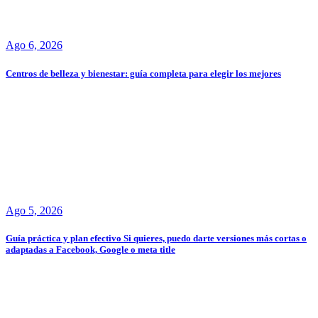
Ago 6, 2026
Centros de belleza y bienestar: guía completa para elegir los mejores
Ago 5, 2026
Guía práctica y plan efectivo Si quieres, puedo darte versiones más cortas o
adaptadas a Facebook, Google o meta title