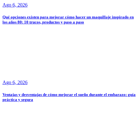
Ago 6, 2026
Qué opciones existen para mejorar cómo hacer un maquillaje inspirado en
los años 80: 10 trucos, productos y paso a paso
Ago 6, 2026
Ventajas y desventajas de cómo mejorar el sueño durante el embarazo: guía
práctica y segura