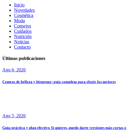
Inicio
Novedades
Cosmética
Moda
Consejos
Cuidados
Nutrición
Noticias
Contacto
Últimas publicaciones
Ago 6, 2026
Centros de belleza y bienestar: guía completa para elegir los mejores
Ago 5, 2026
Guía práctica y plan efectivo Si quieres, puedo darte versiones más cortas o