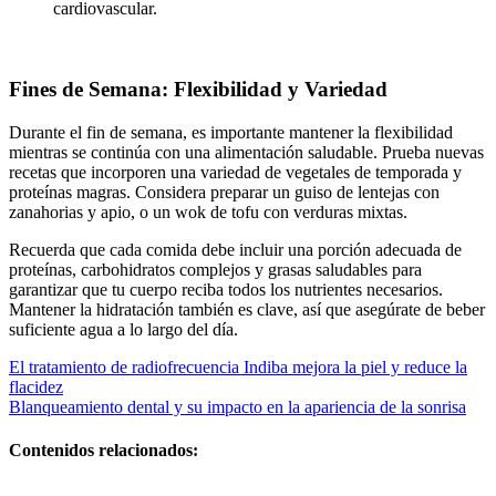
cardiovascular.
Fines de Semana: Flexibilidad y Variedad
Durante el fin de semana, es importante mantener la flexibilidad
mientras se continúa con una alimentación saludable. Prueba nuevas
recetas que incorporen una variedad de vegetales de temporada y
proteínas magras. Considera preparar un guiso de lentejas con
zanahorias y apio, o un wok de tofu con verduras mixtas.
Recuerda que cada comida debe incluir una porción adecuada de
proteínas, carbohidratos complejos y grasas saludables para
garantizar que tu cuerpo reciba todos los nutrientes necesarios.
Mantener la hidratación también es clave, así que asegúrate de beber
suficiente agua a lo largo del día.
Navegación
El tratamiento de radiofrecuencia Indiba mejora la piel y reduce la
flacidez
de
Blanqueamiento dental y su impacto en la apariencia de la sonrisa
entradas
Contenidos relacionados: