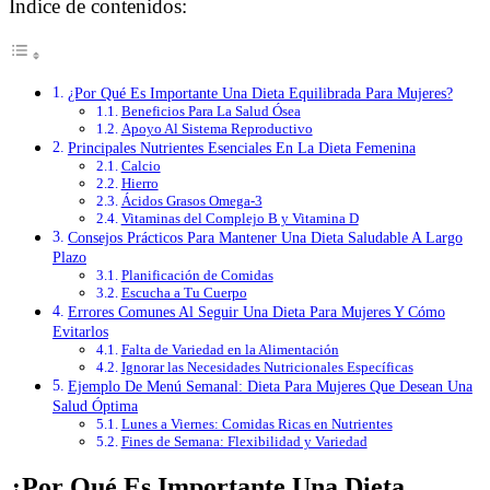
Índice de contenidos:
¿Por Qué Es Importante Una Dieta Equilibrada Para Mujeres?
Beneficios Para La Salud Ósea
Apoyo Al Sistema Reproductivo
Principales Nutrientes Esenciales En La Dieta Femenina
Calcio
Hierro
Ácidos Grasos Omega-3
Vitaminas del Complejo B y Vitamina D
Consejos Prácticos Para Mantener Una Dieta Saludable A Largo
Plazo
Planificación de Comidas
Escucha a Tu Cuerpo
Errores Comunes Al Seguir Una Dieta Para Mujeres Y Cómo
Evitarlos
Falta de Variedad en la Alimentación
Ignorar las Necesidades Nutricionales Específicas
Ejemplo De Menú Semanal: Dieta Para Mujeres Que Desean Una
Salud Óptima
Lunes a Viernes: Comidas Ricas en Nutrientes
Fines de Semana: Flexibilidad y Variedad
¿Por Qué Es Importante Una Dieta