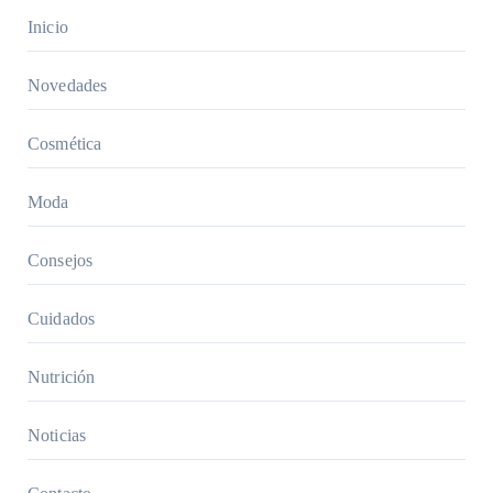
embar
Inicio
azo:
consejo
Novedades
s
práctic
Cosmética
os
Moda
Consejos
Cuidados
Nutrición
Noticias