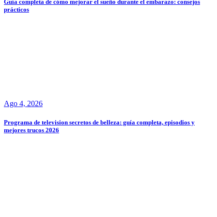
Guía completa de cómo mejorar el sueño durante el embarazo: consejos
prácticos
Ago 4, 2026
Programa de television secretos de belleza: guía completa, episodios y
mejores trucos 2026