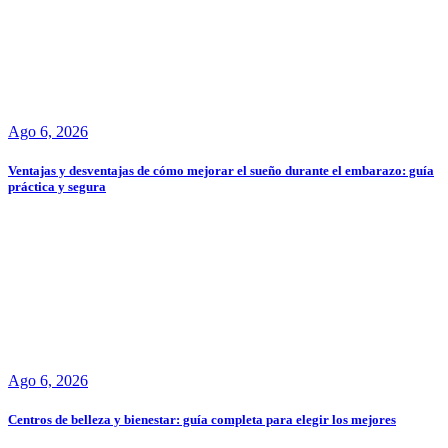
Ago 6, 2026
Ventajas y desventajas de cómo mejorar el sueño durante el embarazo: guía
práctica y segura
Ago 6, 2026
Centros de belleza y bienestar: guía completa para elegir los mejores