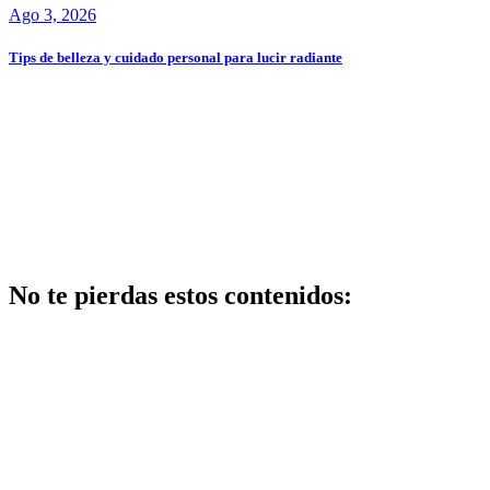
Ago 3, 2026
Tips de belleza y cuidado personal para lucir radiante
No te pierdas estos contenidos:
Belleza
Los mejores
centros de
belleza en
getafe: guía
2026 con
opiniones y