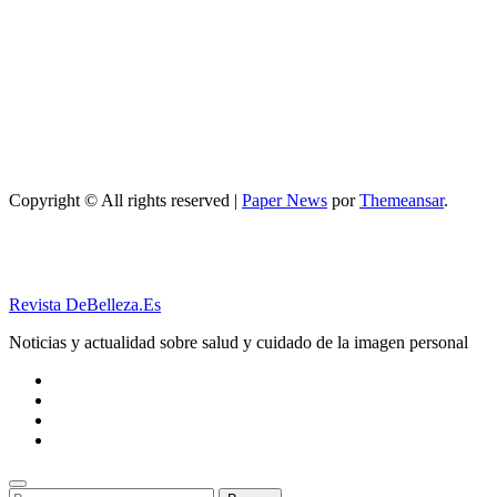
mejorar cómo
hacer un
maquillaje
inspirado en
los años 80: 10
trucos,
productos y
paso a paso
Copyright © All rights reserved
|
Paper News
por
Themeansar
.
Revista DeBelleza.Es
Noticias y actualidad sobre salud y cuidado de la imagen personal
Buscar: