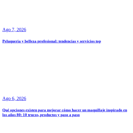
Ago 7, 2026
Peluqueria y belleza profesional: tendencias y servicios top
Ago 6, 2026
Qué opciones existen para mejorar cómo hacer un maquillaje inspirado en
los años 80: 10 trucos, productos y paso a paso