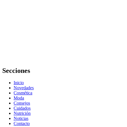
sistema
digestivo: qué
comer y por
qué
Cómo
manejar los
niveles de
estrés con una
alimentación
adecuada:
Guía completa
Secciones
Inicio
Novedades
Cosmética
Moda
Consejos
Cuidados
Nutrición
Noticias
Contacto