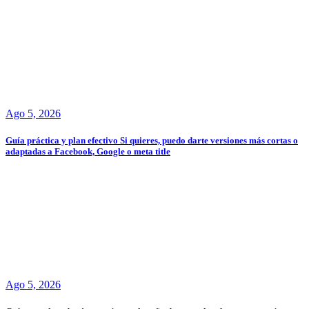
Ago 5, 2026
Guía práctica y plan efectivo Si quieres, puedo darte versiones más cortas o
adaptadas a Facebook, Google o meta title
Ago 5, 2026