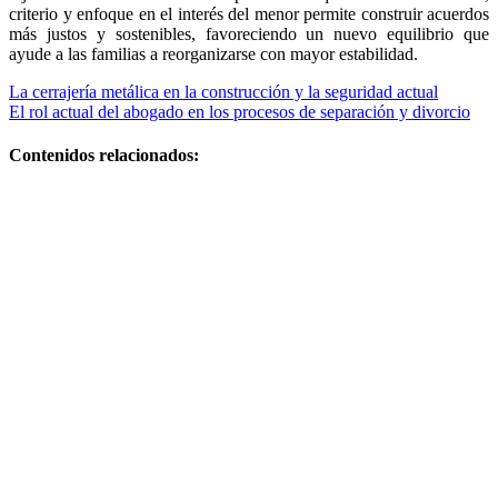
criterio y enfoque en el interés del menor permite construir acuerdos
más justos y sostenibles, favoreciendo un nuevo equilibrio que
ayude a las familias a reorganizarse con mayor estabilidad.
Navegación
La cerrajería metálica en la construcción y la seguridad actual
El rol actual del abogado en los procesos de separación y divorcio
de
entradas
Contenidos relacionados:
Guía práctica
y plan efectivo
Si quieres,
puedo darte
versiones más
cortas o
adaptadas a
Facebook,
Google o meta
title
Alimentos que
ayudan a
mejorar la
salud del