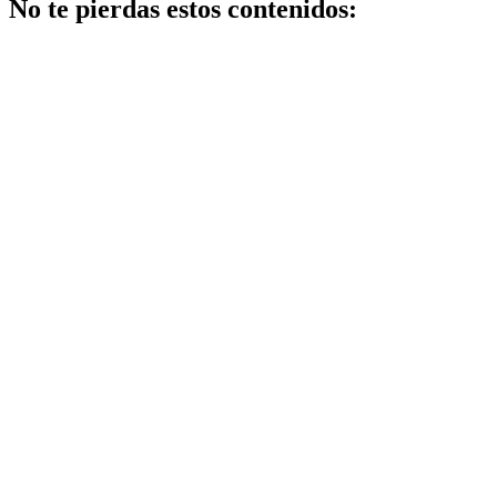
No te pierdas estos contenidos:
Belleza
Centros de
belleza y
bienestar: guía
completa para
elegir los
mejores
Noticias
Guía práctica
y plan efectivo
Si quieres,
puedo darte
versiones más
cortas o
adaptadas a
Facebook,
Google o meta
title