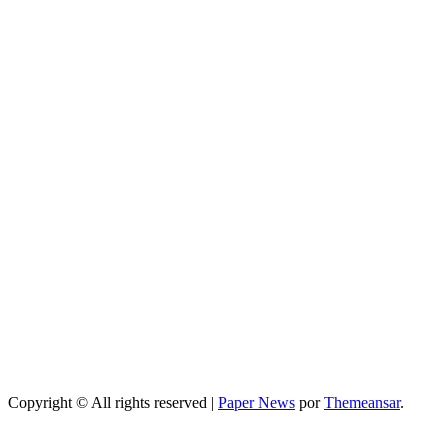
Salud
Guía completa
de cómo
mejorar el
sueño durante
el embarazo:
consejos
prácticos
Entretenimiento
Programa de
television
secretos de
belleza: guía
completa,
episodios y
mejores trucos
2026
Copyright © All rights reserved
|
Paper News
por
Themeansar
.