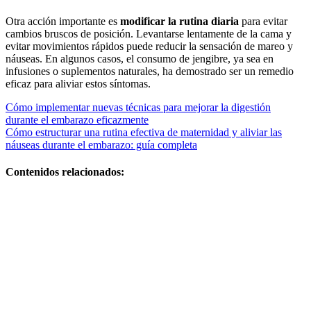
Otra acción importante es
modificar la rutina diaria
para evitar
cambios bruscos de posición. Levantarse lentamente de la cama y
evitar movimientos rápidos puede reducir la sensación de mareo y
náuseas. En algunos casos, el consumo de jengibre, ya sea en
infusiones o suplementos naturales, ha demostrado ser un remedio
eficaz para aliviar estos síntomas.
Navegación
Cómo implementar nuevas técnicas para mejorar la digestión
durante el embarazo eficazmente
de
Cómo estructurar una rutina efectiva de maternidad y aliviar las
entradas
náuseas durante el embarazo: guía completa
Contenidos relacionados:
Ventajas y
desventajas de
cómo mejorar
el sueño
durante el
embarazo:
guía práctica y
segura