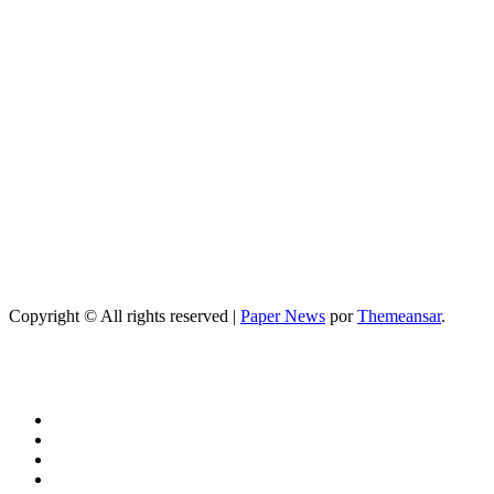
adaptadas a
Facebook,
Google o meta
title
Salud
Guía completa
de cómo
mejorar el
sueño durante
el embarazo:
consejos
prácticos
Copyright © All rights reserved
|
Paper News
por
Themeansar
.