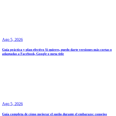
Ago 5, 2026
Guía práctica y plan efectivo Si quieres, puedo darte versiones más cortas o
adaptadas a Facebook, Google o meta title
Ago 5, 2026
Guía completa de cómo mejorar el sueño durante el embarazo: consejos