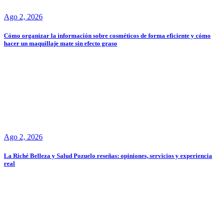
Ago 2, 2026
Cómo organizar la información sobre cosméticos de forma eficiente y cómo
hacer un maquillaje mate sin efecto graso
Ago 2, 2026
La Riché Belleza y Salud Pozuelo reseñas: opiniones, servicios y experiencia
real