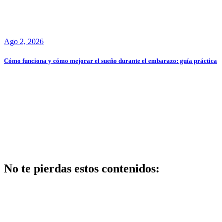
Ago 2, 2026
Cómo funciona y cómo mejorar el sueño durante el embarazo: guía práctica
No te pierdas estos contenidos:
Salud
Ventajas y
desventajas de