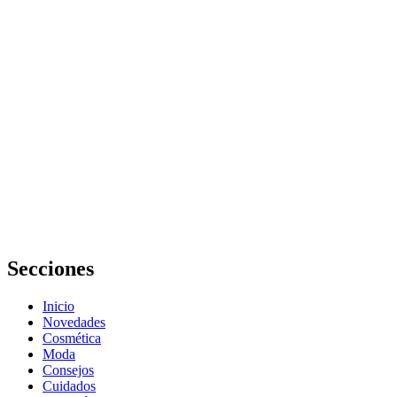
Guía completa
de cómo
mejorar el
sueño durante
el embarazo:
consejos
prácticos
Errores
comunes en
cómo mejorar
el sueño
durante el
embarazo y
cómo evitarlos
Secciones
Inicio
Novedades
Cosmética
Moda
Consejos
Cuidados