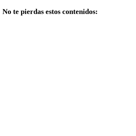
No te pierdas estos contenidos:
Maquillaje
Qué
opciones
existen
para
mejorar
cómo
hacer un
maquillaje
inspirado
en los
años 80:
10 trucos,
productos
y paso a
paso