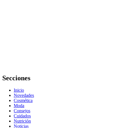
La Riché
Belleza y
Salud
Pozuelo
reseñas:
opiniones,
servicios y
experiencia
real
Secciones
Inicio
Novedades
Cosmética
Moda
Consejos
Cuidados
Nutrición
Noticias