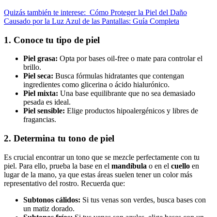
Quizás también te interese:
Cómo Proteger la Piel del Daño
Causado por la Luz Azul de las Pantallas: Guía Completa
1. Conoce tu tipo de piel
Piel grasa:
Opta por bases oil-free o mate para controlar el
brillo.
Piel seca:
Busca fórmulas hidratantes que contengan
ingredientes como glicerina o ácido hialurónico.
Piel mixta:
Una base equilibrante que no sea demasiado
pesada es ideal.
Piel sensible:
Elige productos hipoalergénicos y libres de
fragancias.
2. Determina tu tono de piel
Es crucial encontrar un tono que se mezcle perfectamente con tu
piel. Para ello, prueba la base en el
mandíbula
o en el
cuello
en
lugar de la mano, ya que estas áreas suelen tener un color más
representativo del rostro. Recuerda que:
Subtonos cálidos:
Si tus venas son verdes, busca bases con
un matiz dorado.