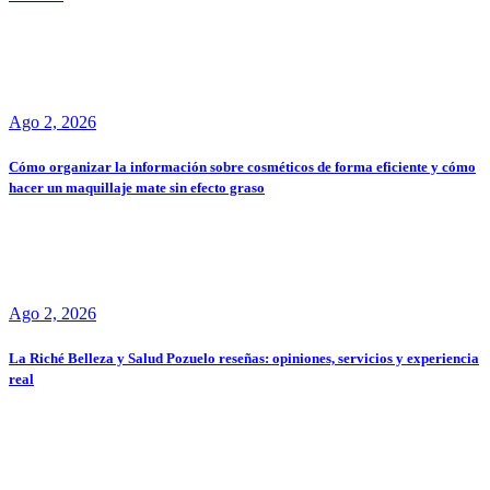
Ago 2, 2026
Cómo organizar la información sobre cosméticos de forma eficiente y cómo
hacer un maquillaje mate sin efecto graso
Ago 2, 2026
La Riché Belleza y Salud Pozuelo reseñas: opiniones, servicios y experiencia
real