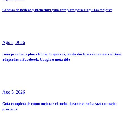
Centros de belleza y bienestar: guía completa para elegir los mejores
Ago 5, 2026
Guía práctica y plan efectivo Si quieres, puedo darte versiones más cortas o
adaptadas a Facebook, Google o meta title
Ago 5, 2026
Guía completa de cómo mejorar el sueño durante el embarazo: consejos
prácticos