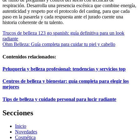
respiración. Desarrolla una presencia escénica que combine energía,
autenticidad y respeto por el protocolo del casting, para que cada
paso en la pasarela y cada respuesta ante el jurado cuente una
historia coherente de tu talento.
Navegación
Trucos de belleza 123 go spanish: guía definitiva para un look
radiante
de
Ohm Belleza: Guía completa para cuidar tu piel y cabello
entradas
Contenidos relacionados:
Peluqueria y belleza profesional: tendencias y servicios top
Centros de belleza y bienestar: guía completa para elegir los
mejores
Tips de belleza y cuidado personal para lucir radiante
Secciones
Inicio
Novedades
Cosmética