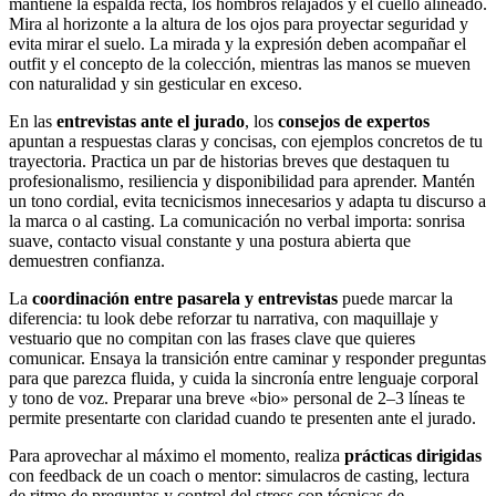
mantiene la espalda recta, los hombros relajados y el cuello alineado.
Mira al horizonte a la altura de los ojos para proyectar seguridad y
evita mirar el suelo. La mirada y la expresión deben acompañar el
outfit y el concepto de la colección, mientras las manos se mueven
con naturalidad y sin gesticular en exceso.
En las
entrevistas ante el jurado
, los
consejos de expertos
apuntan a respuestas claras y concisas, con ejemplos concretos de tu
trayectoria. Practica un par de historias breves que destaquen tu
profesionalismo, resiliencia y disponibilidad para aprender. Mantén
un tono cordial, evita tecnicismos innecesarios y adapta tu discurso a
la marca o al casting. La comunicación no verbal importa: sonrisa
suave, contacto visual constante y una postura abierta que
demuestren confianza.
La
coordinación entre pasarela y entrevistas
puede marcar la
diferencia: tu look debe reforzar tu narrativa, con maquillaje y
vestuario que no compitan con las frases clave que quieres
comunicar. Ensaya la transición entre caminar y responder preguntas
para que parezca fluida, y cuida la sincronía entre lenguaje corporal
y tono de voz. Preparar una breve «bio» personal de 2–3 líneas te
permite presentarte con claridad cuando te presenten ante el jurado.
Para aprovechar al máximo el momento, realiza
prácticas dirigidas
con feedback de un coach o mentor: simulacros de casting, lectura
de ritmo de preguntas y control del stress con técnicas de