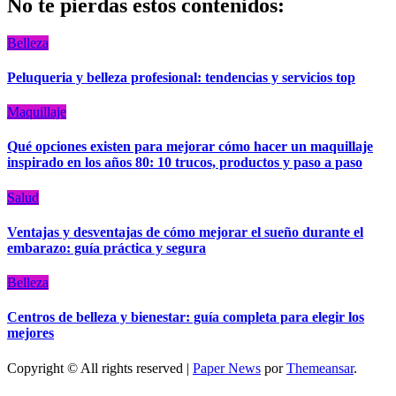
No te pierdas estos contenidos:
Belleza
Peluqueria y belleza profesional: tendencias y servicios top
Maquillaje
Qué opciones existen para mejorar cómo hacer un maquillaje
inspirado en los años 80: 10 trucos, productos y paso a paso
Salud
Ventajas y desventajas de cómo mejorar el sueño durante el
embarazo: guía práctica y segura
Belleza
Centros de belleza y bienestar: guía completa para elegir los
mejores
Copyright © All rights reserved
|
Paper News
por
Themeansar
.