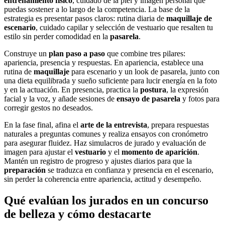
entrenamiento físico
, cuidado de la piel y imagen personal que
puedas sostener a lo largo de la competencia. La base de la
estrategia es presentar pasos claros: rutina diaria de
maquillaje de
escenario
, cuidado capilar y selección de vestuario que resalten tu
estilo sin perder comodidad en la
pasarela
.
Construye un
plan paso a paso
que combine tres pilares:
apariencia, presencia y respuestas. En apariencia, establece una
rutina de
maquillaje
para escenario y un look de pasarela, junto con
una dieta equilibrada y sueño suficiente para lucir energía en la foto
y en la actuación. En presencia, practica la
postura
, la expresión
facial y la voz, y añade sesiones de
ensayo de pasarela
y fotos para
corregir gestos no deseados.
En la fase final, afina el
arte de la entrevista
, prepara respuestas
naturales a preguntas comunes y realiza ensayos con cronómetro
para asegurar fluidez. Haz simulacros de jurado y evaluación de
imagen para ajustar el
vestuario
y el
momento de aparición
.
Mantén un registro de progreso y ajustes diarios para que la
preparación
se traduzca en confianza y presencia en el escenario,
sin perder la coherencia entre apariencia, actitud y desempeño.
Qué evalúan los jurados en un concurso
de belleza y cómo destacarte