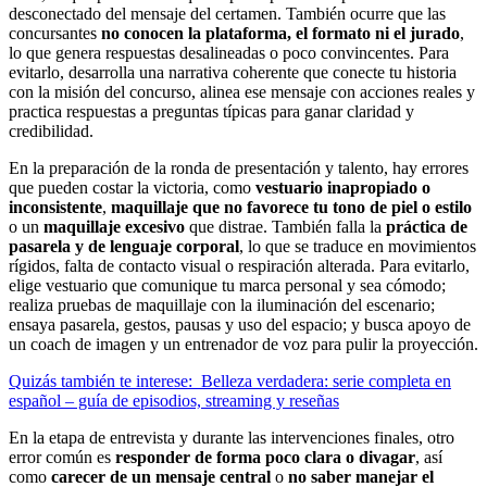
desconectado del mensaje del certamen. También ocurre que las
concursantes
no conocen la plataforma, el formato ni el jurado
,
lo que genera respuestas desalineadas o poco convincentes. Para
evitarlo, desarrolla una narrativa coherente que conecte tu historia
con la misión del concurso, alinea ese mensaje con acciones reales y
practica respuestas a preguntas típicas para ganar claridad y
credibilidad.
En la preparación de la ronda de presentación y talento, hay errores
que pueden costar la victoria, como
vestuario inapropiado o
inconsistente
,
maquillaje que no favorece tu tono de piel o estilo
o un
maquillaje excesivo
que distrae. También falla la
práctica de
pasarela y de lenguaje corporal
, lo que se traduce en movimientos
rígidos, falta de contacto visual o respiración alterada. Para evitarlo,
elige vestuario que comunique tu marca personal y sea cómodo;
realiza pruebas de maquillaje con la iluminación del escenario;
ensaya pasarela, gestos, pausas y uso del espacio; y busca apoyo de
un coach de imagen y un entrenador de voz para pulir la proyección.
Quizás también te interese:
Belleza verdadera: serie completa en
español – guía de episodios, streaming y reseñas
En la etapa de entrevista y durante las intervenciones finales, otro
error común es
responder de forma poco clara o divagar
, así
como
carecer de un mensaje central
o
no saber manejar el