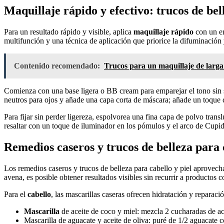
Maquillaje rápido y efectivo: trucos de be
Para un resultado rápido y visible, aplica
maquillaje rápido
con un en
multifunción y una técnica de aplicación que priorice la difuminación 
Contenido recomendado:
Trucos para un maquillaje de larga
Comienza con una base ligera o BB cream para emparejar el tono sin s
neutros para ojos y añade una capa corta de máscara; añade un toque de
Para fijar sin perder ligereza, espolvorea una fina capa de polvo transl
resaltar con un toque de iluminador en los pómulos y el arco de Cupi
Remedios caseros y trucos de belleza para c
Los remedios caseros y trucos de belleza para cabello y piel aprovech
avena, es posible obtener resultados visibles sin recurrir a productos 
Para el
cabello
, las mascarillas caseras ofrecen hidratación y reparació
Mascarilla
de aceite de coco y miel: mezcla 2 cucharadas de ace
Mascarilla de aguacate y aceite de oliva: puré de 1/2 aguacate c