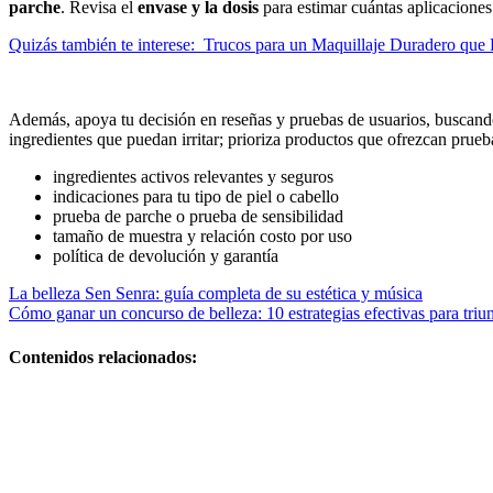
parche
. Revisa el
envase y la dosis
para estimar cuántas aplicaciones
Quizás también te interese:
Trucos para un Maquillaje Duradero que R
Además, apoya tu decisión en reseñas y pruebas de usuarios, buscando
ingredientes que puedan irritar; prioriza productos que ofrezcan pru
ingredientes activos relevantes y seguros
indicaciones para tu tipo de piel o cabello
prueba de parche o prueba de sensibilidad
tamaño de muestra y relación costo por uso
política de devolución y garantía
Navegación
La belleza Sen Senra: guía completa de su estética y música
Cómo ganar un concurso de belleza: 10 estrategias efectivas para triu
de
entradas
Contenidos relacionados:
Peluqueria y
belleza
profesional:
tendencias y
servicios top