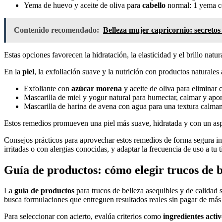
Yema de huevo y aceite de oliva para
cabello
normal: 1 yema co
Contenido recomendado:
Belleza mujer capricornio: secretos 
Estas opciones favorecen la hidratación, la elasticidad y el brillo natu
En la
piel
, la exfoliación suave y la nutrición con productos natural
Exfoliante con
azúcar morena
y aceite de oliva para eliminar cé
Mascarilla de miel y yogur natural para humectar, calmar y aport
Mascarilla de harina de avena con agua para una textura calmant
Estos remedios promueven una piel más suave, hidratada y con un asp
Consejos prácticos para aprovechar estos remedios de forma segura inc
irritadas o con alergias conocidas, y adaptar la frecuencia de uso a tu t
Guía de productos: cómo elegir trucos de b
La
guía de productos
para trucos de belleza asequibles y de calidad s
busca formulaciones que entreguen resultados reales sin pagar de más 
Para seleccionar con acierto, evalúa criterios como
ingredientes activ