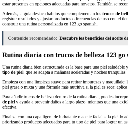
estar presentes en opciones adecuadas para novatos. También se reco
Además, la guía destaca hábitos que complementan los
trucos de bel
registrar resultados y ajustar productos o frecuencias de uso con el t
construir una rutina personalizada en 123 go spanish.
Contenido recomendado:
Descubre los beneficios del aceite d
Rutina diaria con trucos de belleza 123 go 
Una rutina diaria bien estructurada es la base para una piel saludable y
tipo de piel
, que se adapta a mañanas aceleradas y noches tranquilas.
Empieza con una limpieza suave para retirar impurezas y maquillaje; lu
piel grasa o mixta y una fórmula más nutritiva si la piel es seca; apli
Para añadir trucos de belleza dentro de la rutina diaria, puedes inco
de piel
y ayuda a prevenir daños a largo plazo, mientras que una exfoli
efectiva.
Finaliza con una capa ligera de hidratante o aceite facial si la piel lo
priorizando productos adecuados para tu tipo de piel para lograr un asp