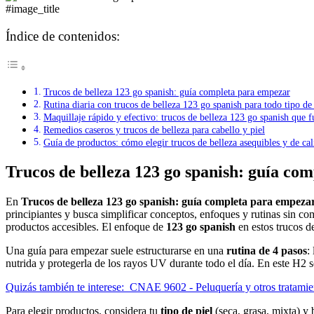
#image_title
Índice de contenidos:
Trucos de belleza 123 go spanish: guía completa para empezar
Rutina diaria con trucos de belleza 123 go spanish para todo tipo de 
Maquillaje rápido y efectivo: trucos de belleza 123 go spanish que 
Remedios caseros y trucos de belleza para cabello y piel
Guía de productos: cómo elegir trucos de belleza asequibles y de ca
Trucos de belleza 123 go spanish: guía co
En
Trucos de belleza 123 go spanish: guía completa para empeza
principiantes y busca simplificar conceptos, enfoques y rutinas sin co
productos accesibles. El enfoque de
123 go spanish
en estos trucos d
Una guía para empezar suele estructurarse en una
rutina de 4 pasos
:
nutrida y protegerla de los rayos UV durante todo el día. En este H2 
Quizás también te interese:
CNAE 9602 - Peluquería y otros tratamient
Para elegir productos, considera tu
tipo de piel
(seca, grasa, mixta) y 