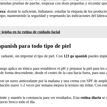
miendan pruebas de parche, empezar con dosis pequeñas y recordar que 
leza
: dormir lo suficiente, hidratarse, estudiar la etiqueta de los product
iempo, manteniendo la seguridad y respetando las indicaciones del fabri
e jojoba en tu rutina de cuidado facial
spanish para todo tipo de piel
 radiante, sin importar el tipo de piel. Con
123 go spanish
puedes imple
ego aplica un tónico para restablecer el pH y preparar la piel para los 
ca de forma descendente, desde el centro de la cara hacia fuera, para una
rporar un suero antioxidante por la mañana y una crema con SPF de ampl
ación suave 1-2 veces por semana mejora la textura sin irritar. Con esto
 admite y mantén la constancia para ver resultados. Esta
rutina diaria
se 
ecto fresco todo el día.