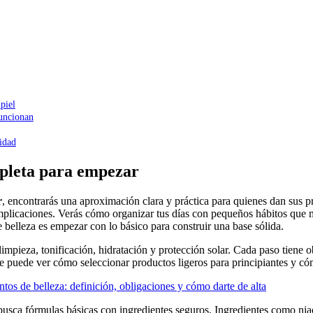
piel
funcionan
lidad
mpleta para empezar
r
, encontrarás una aproximación clara y práctica para quienes dan sus p
mplicaciones. Verás cómo organizar tus días con pequeños hábitos que ma
e belleza es empezar con lo básico para construir una base sólida.
 limpieza, tonificación, hidratación y protección solar. Cada paso tiene o
se puede ver cómo seleccionar productos ligeros para principiantes y cóm
os de belleza: definición, obligaciones y cómo darte de alta
busca fórmulas básicas con ingredientes seguros. Ingredientes como niac