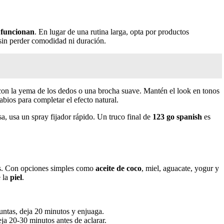
e funcionan
. En lugar de una rutina larga, opta por productos
 sin perder comodidad ni duración.
 con la yema de los dedos o una brocha suave. Mantén el look en tonos
bios para completar el efecto natural.
isa, usa un spray fijador rápido. Un truco final de
123 go spanish
es
mbos. Con opciones simples como
aceite de coco
, miel, aguacate, yogur y
e la
piel
.
untas, deja 20 minutos y enjuaga.
eja 20-30 minutos antes de aclarar.