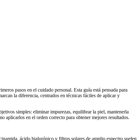
rimeros pasos en el cuidado personal. Esta guía está pensada para
rcan la diferencia, centrados en técnicas fáciles de aplicar y
bjetivos simples: eliminar impurezas, equilibrar la piel, mantenerla
o aplicarlos en el orden correcto para obtener mejores resultados.
inamida, ácido hialurónico y filtros solares de amplio espectro suelen