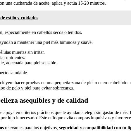
n una cucharada de aceite, aplica y actúa 15-20 minutos.
de estilo y cuidados
ral, especialmente en cabellos secos o teñidos.
es ayudan a mantener una piel más luminosa y suave.
lulas muertas sin irritar.
ar nutrientes.
e, adecuada para piel sensible.
ecto saludable.
luyen: hacer pruebas en una pequeña zona de piel o cuero cabelludo ante
ipo de pelo y piel para evitar sobrecarga.
elleza asequibles y de calidad
e apoya en criterios prácticos que te ayudan a elegir sin gastar de más. 
por lujo innecesario. Este enfoque evita compras impulsivas y favorece 
os
relevantes para tus objetivos,
seguridad
y
compatibilidad con tu ti