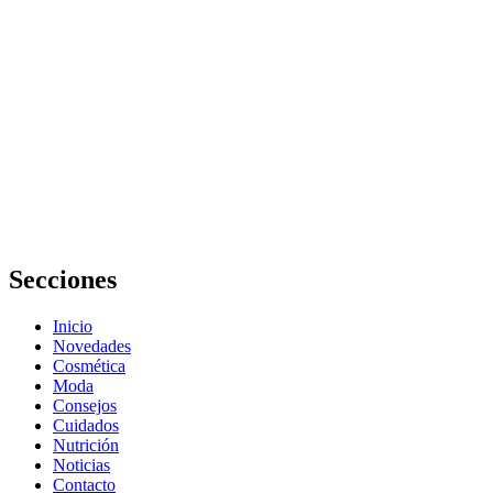
Centros de
belleza y
bienestar: guía
completa para
elegir los
mejores
Tips de belleza
y cuidado
personal para
lucir radiante
Secciones
Inicio
Novedades
Cosmética
Moda
Consejos
Cuidados
Nutrición
Noticias
Contacto