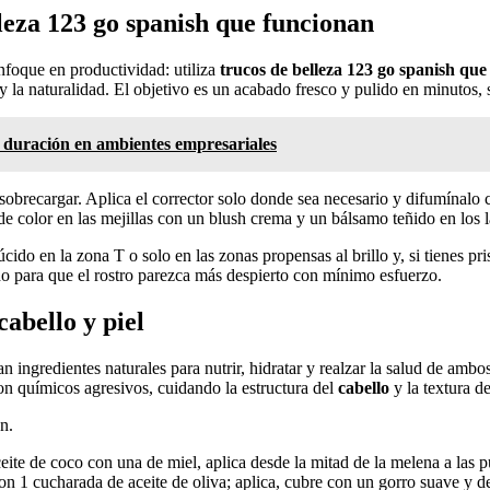
lleza 123 go spanish que funcionan
foque en productividad: utiliza
trucos de belleza 123 go spanish qu
y la naturalidad. El objetivo es un acabado fresco y pulido en minutos,
 duración en ambientes empresariales
obrecargar. Aplica el corrector solo donde sea necesario y difumínalo
 color en las mejillas con un blush crema y un bálsamo teñido en los la
úcido en la zona T o solo en las zonas propensas al brillo y, si tienes pr
do para que el rostro parezca más despierto con mínimo esfuerzo.
abello y piel
an ingredientes naturales para nutrir, hidratar y realzar la salud de a
con químicos agresivos, cuidando la estructura del
cabello
y la textura d
n.
ite de coco con una de miel, aplica desde la mitad de la melena a las p
on 1 cucharada de aceite de oliva; aplica, cubre con un gorro suave y d