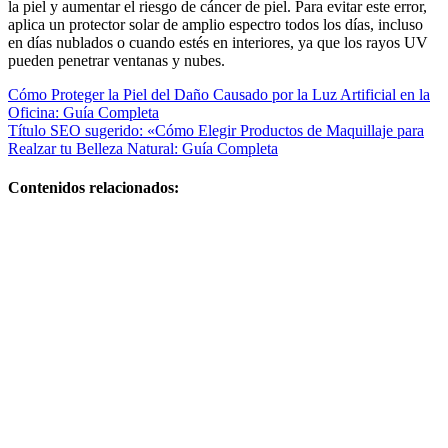
la piel y aumentar el riesgo de cáncer de piel. Para evitar este error,
aplica un protector solar de amplio espectro todos los días, incluso
en días nublados o cuando estés en interiores, ya que los rayos UV
pueden penetrar ventanas y nubes.
Navegación
Cómo Proteger la Piel del Daño Causado por la Luz Artificial en la
Oficina: Guía Completa
de
Título SEO sugerido: «Cómo Elegir Productos de Maquillaje para
entradas
Realzar tu Belleza Natural: Guía Completa
Contenidos relacionados:
Centros de
belleza y
bienestar: guía
completa para
elegir los
mejores
Tips de belleza
y cuidado
personal para
lucir radiante