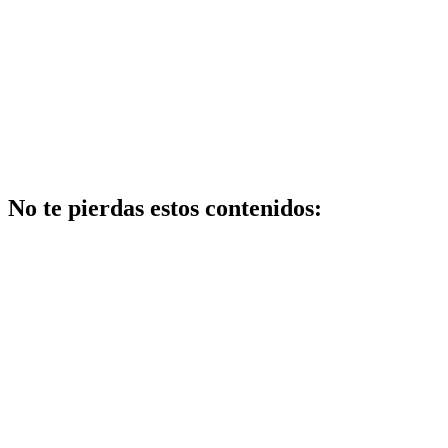
No te pierdas estos contenidos:
Salud
Ventajas y
desventajas de
cómo mejorar
el sueño
durante el
embarazo:
guía práctica y
segura