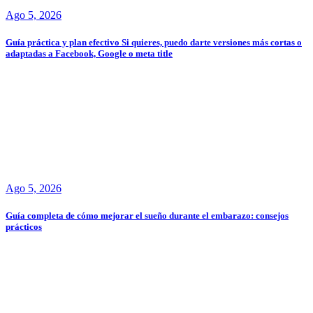
Ago 5, 2026
Guía práctica y plan efectivo Si quieres, puedo darte versiones más cortas o
adaptadas a Facebook, Google o meta title
Ago 5, 2026
Guía completa de cómo mejorar el sueño durante el embarazo: consejos
prácticos