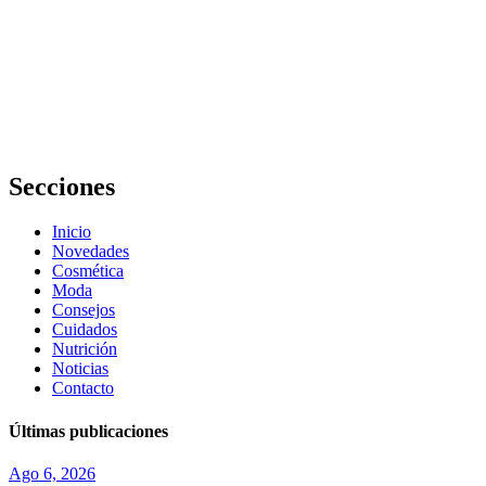
La Riché
Belleza y
Salud Pozuelo
reseñas:
opiniones,
servicios y
experiencia
real
Secciones
Inicio
Novedades
Cosmética
Moda
Consejos
Cuidados
Nutrición
Noticias
Contacto
Últimas publicaciones
Ago 6, 2026