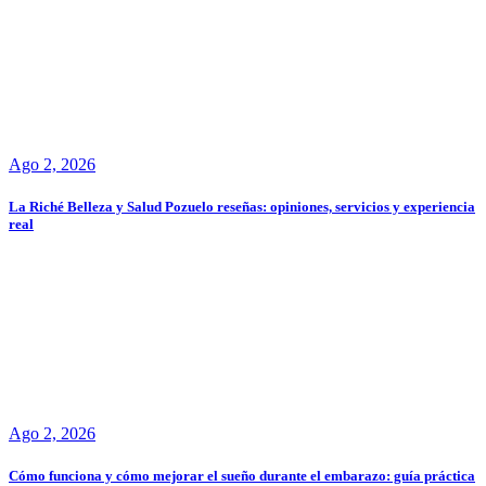
Ago 2, 2026
La Riché Belleza y Salud Pozuelo reseñas: opiniones, servicios y experiencia
real
Ago 2, 2026
Cómo funciona y cómo mejorar el sueño durante el embarazo: guía práctica