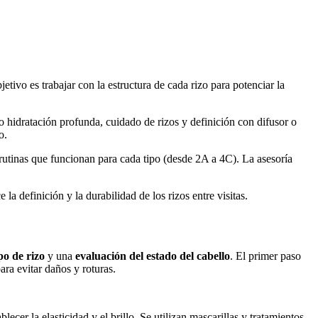
etivo es trabajar con la estructura de cada rizo para potenciar la
mo hidratación profunda, cuidado de rizos y definición con difusor o
o.
rutinas que funcionan para cada tipo (desde 2A a 4C). La asesoría
la definición y la durabilidad de los rizos entre visitas.
po de rizo
y una
evaluación del estado del cabello
. El primer paso
ra evitar daños y roturas.
lecer la elasticidad y el brillo. Se utilizan mascarillas y tratamientos