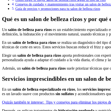
Consejos de cuidado y mantenimiento tras visitar un salon de belleza
Guía de precios y promociones para tu salon de belleza rizos
Qué es un salon de belleza rizos y por qué e
Un
salón de belleza para rizos
es un establecimiento especializado en
definición, la hidratación y el movimiento natural, usando técnicas y 
En un
salón de belleza para rizos
se realiza un diagnóstico del tipo 
técnicas de corte en seco. Estos servicios buscan reducir el frizz y aport
Elegir un
salón de belleza para rizos
aporta profesionales con experi
personalizada ayuda a adaptar el cuidado a la vida diaria, el clima y l
Además, un
salón de belleza para rizos
suele priorizar técnicas que c
Servicios imprescindibles en un salon de be
En un
salón de belleza especializado en rizos
, los
servicios impresc
es un lavado suave con productos
sin sulfatos
y acondicionadores que 
Quizás también te interese:
Tips y consejos para eliminar los piojos d
Después, se aplican tratamientos de
hidratación profunda
y nutrició