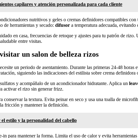
ientos capilares y atención personalizada para cada cliente
condicionadores nutritivos y geles o cremas definidores compatibles con
uso de herramientas y secado:
difusor
a temperatura adecuada, evitando c
idado en casa, frecuencias de retoque y ajustes para tu patrón de rizo. 
aludable entre visitas.
isitar un salon de belleza rizos
necesite un periodo de asentamiento. Durante las primeras 24-48 horas ev
atación, siguiendo las indicaciones del estilista sobre crema definidora o
 sulfatos y acompáñalo de un acondicionador hidratante. Aplica un
leav
 activar el rizo sin generar frizz.
para conservar la textura. Evita peinar en seco y usa una toalla de microf
la fricción y mantener la definición.
el estilo y la personalidad del cabello
e-in para mantener la forma. Limita el uso de calor y evita herramientas