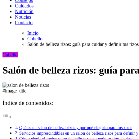
Consejos
Cuidados
Nutrición
Noticias
Contacto
Inicio
Cabello
Salón de belleza rizos: guía para cuidar y definir tus rizos
Cabello
Salón de belleza rizos: guía para
#image_title
Índice de contenidos:
Qué es un salon de belleza rizos y por qué elegirlo para tus rizos
Servicios imprescindibles en un salon de belleza rizos para definir y
Cómo elegir el mejor salon de belleza rizos según tu tipo de rizo