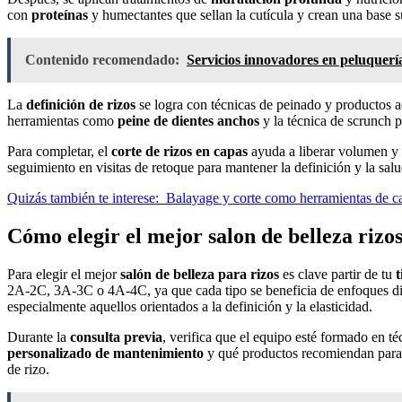
con
proteínas
y humectantes que sellan la cutícula y crean una base s
Contenido recomendado:
Servicios innovadores en peluquería 
La
definición de rizos
se logra con técnicas de peinado y productos a
herramientas como
peine de dientes anchos
y la técnica de scrunch p
Para completar, el
corte de rizos en capas
ayuda a liberar volumen y d
seguimiento en visitas de retoque para mantener la definición y la salu
Quizás también te interese:
Balayage y corte como herramientas de c
Cómo elegir el mejor salon de belleza rizos
Para elegir el mejor
salón de belleza para rizos
es clave partir de tu
t
2A-2C, 3A-3C o 4A-4C, ya que cada tipo se beneficia de enfoques disti
especialmente aquellos orientados a la definición y la elasticidad.
Durante la
consulta previa
, verifica que el equipo esté formado en té
personalizado de mantenimiento
y qué productos recomiendan para 
de rizo.