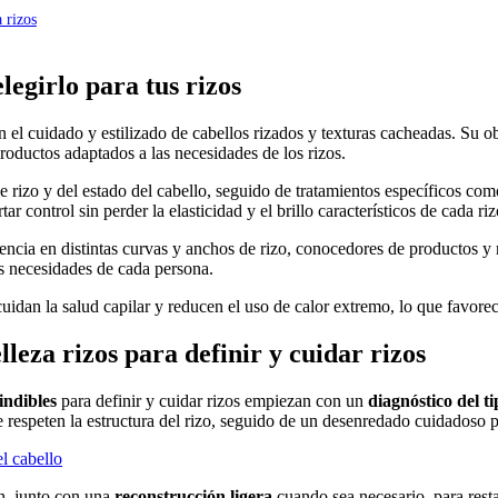
 rizos
legirlo para tus rizos
 el cuidado y estilizado de cabellos rizados y texturas cacheadas. Su obj
productos adaptados a las necesidades de los rizos.
de rizo y del estado del cabello, seguido de tratamientos específicos co
ar control sin perder la elasticidad y el brillo característicos de cada riz
encia en distintas curvas y anchos de rizo, conocedores de productos y 
as necesidades de cada persona.
uidan la salud capilar y reducen el uso de calor extremo, lo que favorece 
lleza rizos para definir y cuidar rizos
indibles
para definir y cuidar rizos empiezan con un
diagnóstico del ti
respeten la estructura del rizo, seguido de un desenredado cuidadoso pa
el cabello
n, junto con una
reconstrucción ligera
cuando sea necesario, para restab